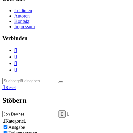
Leitlinien
Autoren
Kontakt
Impressum
Verbinden





Reset
Stöbern



Kategorie

Ausgabe