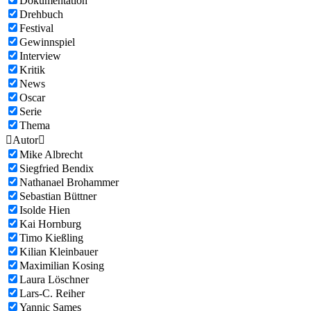
Dokumentation
Drehbuch
Festival
Gewinnspiel
Interview
Kritik
News
Oscar
Serie
Thema

Autor

Mike Albrecht
Siegfried Bendix
Nathanael Brohammer
Sebastian Büttner
Isolde Hien
Kai Hornburg
Timo Kießling
Kilian Kleinbauer
Maximilian Kosing
Laura Löschner
Lars-C. Reiher
Yannic Sames