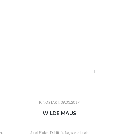

KINOSTART: 09.03.2017
WILDE MAUS
eut
Josef Haders Debüt als Regisseur ist ein