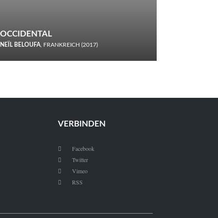
OCCIDENTAL
NEÏL BELOUFA
, FRANKREICH (2017)
Italiener trinken keine Cola! Neïl Beloufa verzettelt sich in
seinem chaotisch-absurden Kammerspiel-Debüt.
VERBINDEN
Facebook

Twitter

Vimeo

RSS
