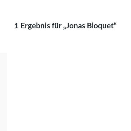
Kai Hornburg
Timo Kießling
Kilian Kleinbauer
1 Ergebnis für „Jonas Bloquet“
Maximilian Kosing
Laura Löschner
Lars-C. Reiher
Yannic Sames
Stefanie Schneider
Marco Seiwert
Julia Stache
Mato von Vogelstein
Julia Weigl
Benjamin Wimmer
Christian Witte
Magdalena Zalewski