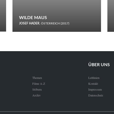
WILDE MAUS
JOSEF HADER
, ÖSTERREICH (2017)
Selbstmord durch gefrorenes Wasser: Josef Haders Debüt als
Regisseur ist ein harmloser Film über Kommunikation und
Schnee.
ÜBER UNS
Themen
Leitlinien
Filme A-Z
Kontakt
Stöbern
Impressum
Archiv
Datenschutz