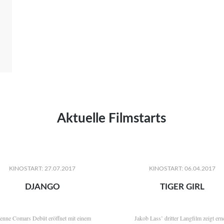
Aktuelle Filmstarts
KINOSTART: 27.07.2017
KINOSTART: 06.04.2017
DJANGO
TIGER GIRL
ienne Comars Debüt eröffnet mit einem
Jakob Lass’ dritter Langfilm zeigt ern