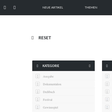


NEUE ARTIKEL
THEMEN

RESET



KATEGORIE
Ausgabe
Dokumentation
Drehbuch
Festival
Gewinnspiel