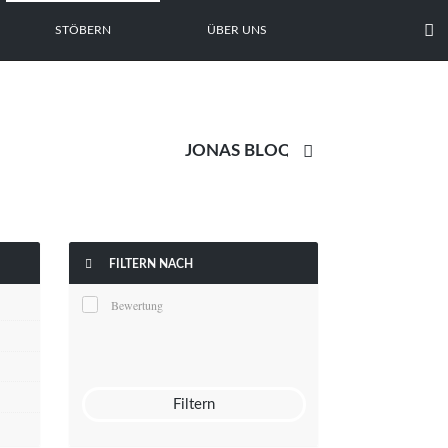

STÖBERN
ÜBER UNS


FILTERN NACH
Bewertung
Filtern