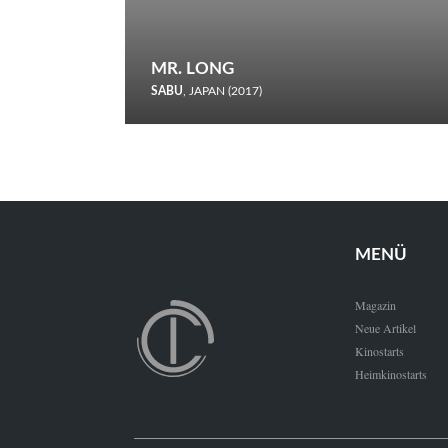
MR. LONG
SABU
, JAPAN (2017)
Zerbrochene Leben und einstürzende Neubauten: In seiner
neunten Berlinale-Teilnahme schickt Sabu Rindersuppen in
den Wettbewerb.
MENÜ
Magazin
Neue Artikel
Kinostarts
Heimkinostarts