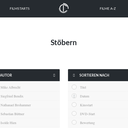
FILMSTARTS
FILME A-Z
Stöbern


AUTOR
SORTIEREN NACH
Mike Albrecht
Titel
Siegfried Bendix
Datum
Nathanael Brohammer
Kinostart
Sebastian Büttner
DVD-Start
Isolde Hien
Bewertung