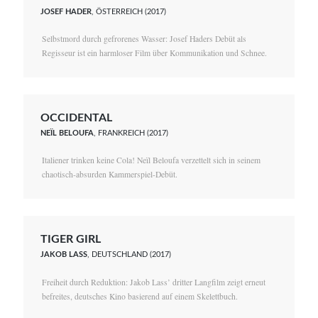
JOSEF HADER
, ÖSTERREICH (2017)
Selbstmord durch gefrorenes Wasser: Josef Haders Debüt als
Regisseur ist ein harmloser Film über Kommunikation und Schnee.
OCCIDENTAL
NEÏL BELOUFA
, FRANKREICH (2017)
Italiener trinken keine Cola! Neïl Beloufa verzettelt sich in seinem
chaotisch-absurden Kammerspiel-Debüt.
TIGER GIRL
JAKOB LASS
, DEUTSCHLAND (2017)
Freiheit durch Reduktion: Jakob Lass’ dritter Langfilm zeigt erneut
befreites, deutsches Kino basierend auf einem Skelettbuch.