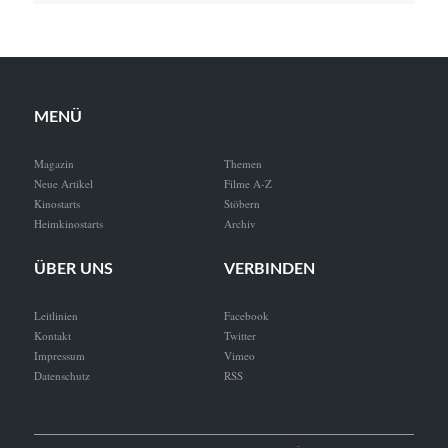
MENÜ
Magazin
Themen
Neue Artikel
Filme A-Z
Kinostarts
Stöbern
Heimkinostarts
Archiv
ÜBER UNS
VERBINDEN
Leitlinien
Facebook
Kontakt
Twitter
Impressum
Vimeo
Datenschutz
RSS