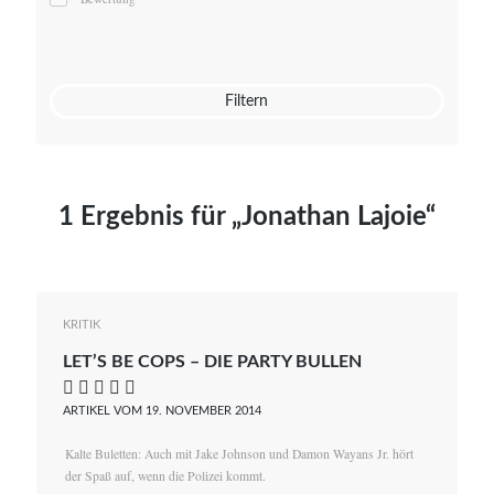
Mato von Vogelstein
Julia Weigl
Benjamin Wimmer
Christian Witte
Filtern
Magdalena Zalewski
1 Ergebnis für „Jonathan Lajoie“
KRITIK
LET’S BE COPS – DIE PARTY BULLEN
    
ARTIKEL VOM 19. NOVEMBER 2014
Kalte Buletten: Auch mit Jake Johnson und Damon Wayans Jr. hört
der Spaß auf, wenn die Polizei kommt.