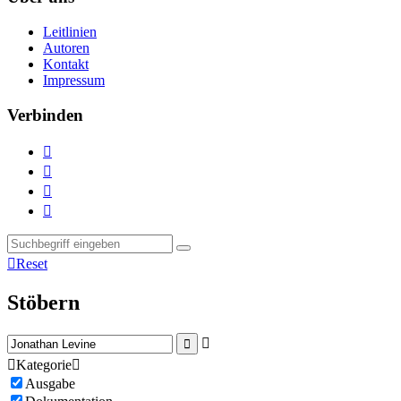
Leitlinien
Autoren
Kontakt
Impressum
Verbinden





Reset
Stöbern



Kategorie

Ausgabe