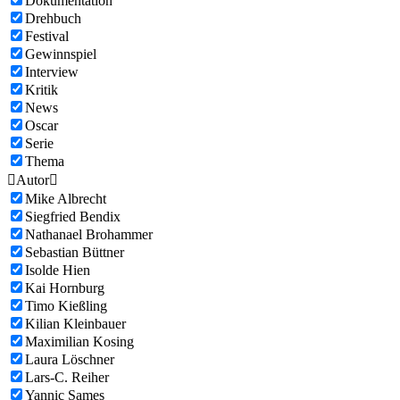
Dokumentation
Drehbuch
Festival
Gewinnspiel
Interview
Kritik
News
Oscar
Serie
Thema

Autor

Mike Albrecht
Siegfried Bendix
Nathanael Brohammer
Sebastian Büttner
Isolde Hien
Kai Hornburg
Timo Kießling
Kilian Kleinbauer
Maximilian Kosing
Laura Löschner
Lars-C. Reiher
Yannic Sames