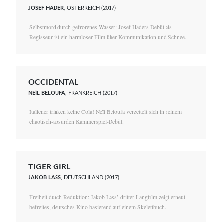
JOSEF HADER
, ÖSTERREICH (2017)
Selbstmord durch gefrorenes Wasser: Josef Haders Debüt als
Regisseur ist ein harmloser Film über Kommunikation und Schnee.
OCCIDENTAL
NEÏL BELOUFA
, FRANKREICH (2017)
Italiener trinken keine Cola! Neïl Beloufa verzettelt sich in seinem
chaotisch-absurden Kammerspiel-Debüt.
TIGER GIRL
JAKOB LASS
, DEUTSCHLAND (2017)
Freiheit durch Reduktion: Jakob Lass’ dritter Langfilm zeigt erneut
befreites, deutsches Kino basierend auf einem Skelettbuch.