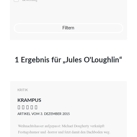
Mato von Vogelstein
Julia Weigl
Benjamin Wimmer
Christian Witte
Filtern
Magdalena Zalewski
1 Ergebnis für „Jules O'Loughlin“
KRITIK
KRAMPUS
    
ARTIKEL VOM 3. DEZEMBER 2015
Weihnachtshasser aufgepasst: Michael Dougherty verknüpft
Festtagshumor und -horror und fetzt damit den Dachboden weg.