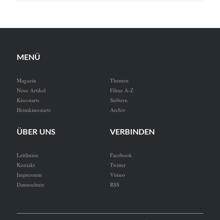
MENÜ
Magazin
Themen
Neue Artikel
Filme A-Z
Kinostarts
Stöbern
Heimkinostarts
Archiv
ÜBER UNS
VERBINDEN
Leitlinien
Facebook
Kontakt
Twitter
Impressum
Vimeo
Datenschutz
RSS