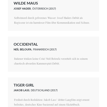
WILDE MAUS
JOSEF HADER
, ÖSTERREICH (2017)
Selbstmord durch gefrorenes Wasser: Josef Haders Debüt als
Regisseur ist ein harmloser Film über Kommunikation und Schnee.
OCCIDENTAL
NEÏL BELOUFA
, FRANKREICH (2017)
Italiener trinken keine Cola! Neïl Beloufa verzettelt sich in seinem
chaotisch-absurden Kammerspiel-Debüt.
TIGER GIRL
JAKOB LASS
, DEUTSCHLAND (2017)
Freiheit durch Reduktion: Jakob Lass’ dritter Langfilm zeigt erneut
befreites, deutsches Kino basierend auf einem Skelettbuch.