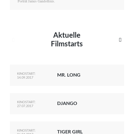
Porträt James Gandolfinis.
Aktuelle


Filmstarts
KINOSTART:
MR. LONG
14.09.2017
KINOSTART:
DJANGO
27.07.2017
KINOSTART:
TIGER GIRL