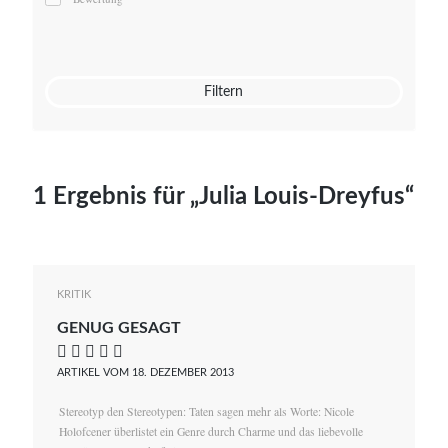
Mato von Vogelstein
Julia Weigl
Benjamin Wimmer
Christian Witte
Filtern
Magdalena Zalewski
1 Ergebnis für „Julia Louis-Dreyfus“
KRITIK
GENUG GESAGT
    
ARTIKEL VOM 18. DEZEMBER 2013
Stereotyp den Stereotypen: Taten sagen mehr als Worte: Nicole
Holofcener überlistet ein Genre durch Charme und das liebevolle