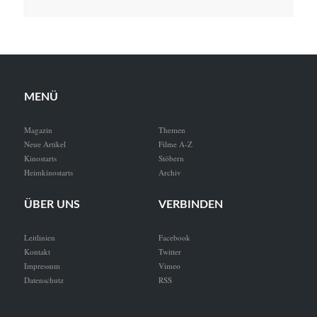
MENÜ
Magazin
Themen
Neue Artikel
Filme A-Z
Kinostarts
Stöbern
Heimkinostarts
Archiv
ÜBER UNS
VERBINDEN
Leitlinien
Facebook
Kontakt
Twitter
Impressum
Vimeo
Datenschutz
RSS