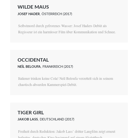
WILDE MAUS
JOSEF HADER
, ÖSTERREICH (2017)
Selbstmord durch gefrorenes Wasser: Josef Haders Debüt als
Regisseur ist ein harmloser Film über Kommunikation und Schnee.
OCCIDENTAL
NEÏL BELOUFA
, FRANKREICH (2017)
Italiener trinken keine Cola! Neïl Beloufa verzettelt sich in seinem
chaotisch-absurden Kammerspiel-Debüt.
TIGER GIRL
JAKOB LASS
, DEUTSCHLAND (2017)
Freiheit durch Reduktion: Jakob Lass’ dritter Langfilm zeigt erneut
befreites, deutsches Kino basierend auf einem Skelettbuch.