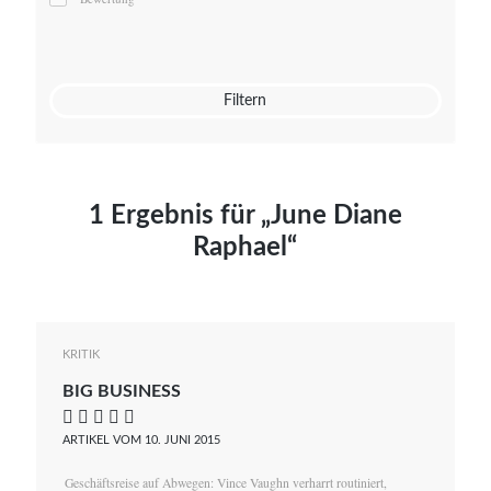
Mato von Vogelstein
Julia Weigl
Benjamin Wimmer
Christian Witte
Filtern
Magdalena Zalewski
1 Ergebnis für „June Diane
Raphael“
KRITIK
BIG BUSINESS
    
ARTIKEL VOM 10. JUNI 2015
Geschäftsreise auf Abwegen: Vince Vaughn verharrt routiniert,