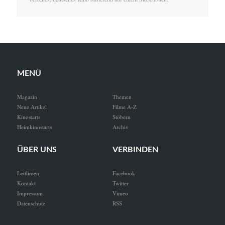
MENÜ
Magazin
Themen
Neue Artikel
Filme A-Z
Kinostarts
Stöbern
Heimkinostarts
Archiv
ÜBER UNS
VERBINDEN
Leitlinien
Facebook
Kontakt
Twitter
Impressum
Vimeo
Datenschutz
RSS