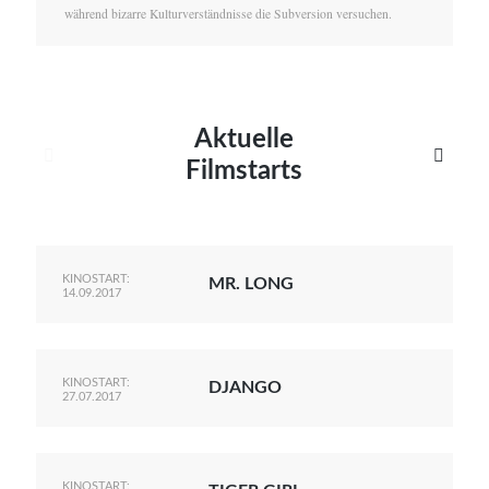
während bizarre Kulturverständnisse die Subversion versuchen.
Aktuelle


Filmstarts
KINOSTART:
MR. LONG
14.09.2017
KINOSTART:
DJANGO
27.07.2017
KINOSTART: