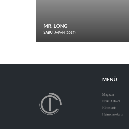
MR. LONG
SABU
, JAPAN (2017)
Zerbrochene Leben und einstürzende Neubauten: In seiner
neunten Berlinale-Teilnahme schickt Sabu Rindersuppen in
den Wettbewerb.
MENÜ
Magazin
Neue Artikel
Kinostarts
Heimkinostarts