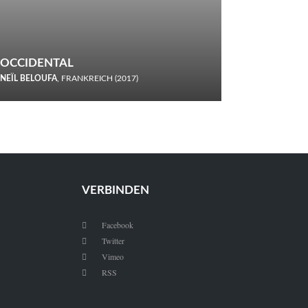
OCCIDENTAL
NEÏL BELOUFA
, FRANKREICH (2017)
Italiener trinken keine Cola! Neïl Beloufa verzettelt sich in
seinem chaotisch-absurden Kammerspiel-Debüt.
VERBINDEN
Facebook

Twitter

Vimeo

RSS
