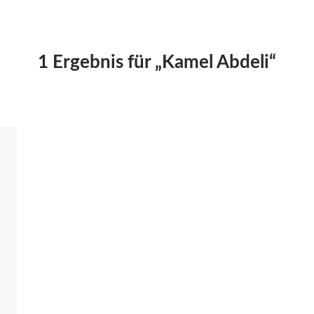
Kai Hornburg
Timo Kießling
Kilian Kleinbauer
1 Ergebnis für „Kamel Abdeli“
Maximilian Kosing
Laura Löschner
Lars-C. Reiher
Yannic Sames
Stefanie Schneider
Marco Seiwert
Julia Stache
Mato von Vogelstein
Julia Weigl
Benjamin Wimmer
Christian Witte
Magdalena Zalewski