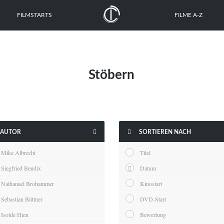
FILMSTARTS
FILME A-Z
Stöbern


AUTOR
SORTIEREN NACH
Mike Albrecht
Titel
Siegfried Bendix
Datum
Nathanael Brohammer
Kinostart
Sebastian Büttner
DVD-Start
Isolde Hien
Bewertung