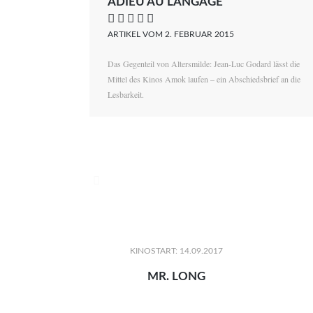
ADIEU AU LANGAGE
    
ARTIKEL VOM 2. FEBRUAR 2015
Das Gegenteil von Altersmilde: Jean-Luc Godard lässt die
Mittel des Kinos Amok laufen – ein Abschiedsbrief an die
Lesbarkeit.

KINOSTART: 14.09.2017
MR. LONG