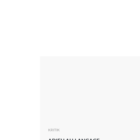
Interview
Kritik
News
Oscar
Serie
Thema
KRITIK