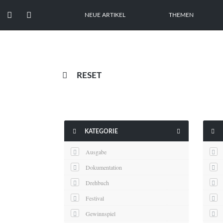


NEUE ARTIKEL
THEMEN

RESET



KATEGORIE
Ausgabe
Dokumentation
Drehbuch
Festival
Gewinnspiel