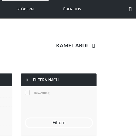

STÖBERN
ÜBER UNS


FILTERN NACH
Bewertung
Filtern