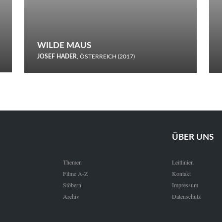
WILDE MAUS
JOSEF HADER
, ÖSTERREICH (2017)
Selbstmord durch gefrorenes Wasser: Josef Haders Debüt als
Regisseur ist ein harmloser Film über Kommunikation und
Schnee.
ÜBER UNS
Themen
Leitlinien
Filme A-Z
Kontakt
Stöbern
Impressum
Archiv
Datenschutz