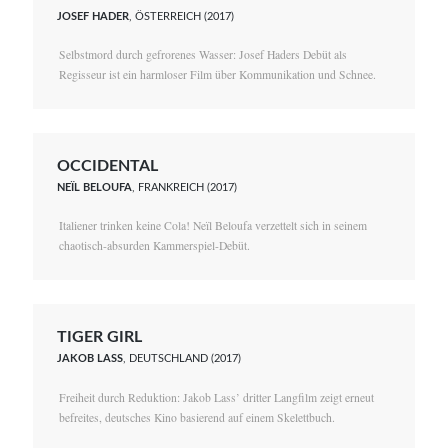
JOSEF HADER
, ÖSTERREICH (2017)
Selbstmord durch gefrorenes Wasser: Josef Haders Debüt als
Regisseur ist ein harmloser Film über Kommunikation und Schnee.
OCCIDENTAL
NEÏL BELOUFA
, FRANKREICH (2017)
Italiener trinken keine Cola! Neïl Beloufa verzettelt sich in seinem
chaotisch-absurden Kammerspiel-Debüt.
TIGER GIRL
JAKOB LASS
, DEUTSCHLAND (2017)
Freiheit durch Reduktion: Jakob Lass’ dritter Langfilm zeigt erneut
befreites, deutsches Kino basierend auf einem Skelettbuch.