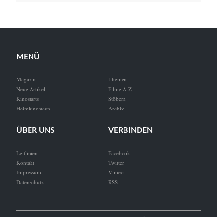
MENÜ
Magazin
Themen
Neue Artikel
Filme A-Z
Kinostarts
Stöbern
Heimkinostarts
Archiv
ÜBER UNS
VERBINDEN
Leitlinien
Facebook
Kontakt
Twitter
Impressum
Vimeo
Datenschutz
RSS