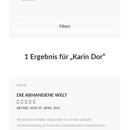
Mato von Vogelstein
Julia Weigl
Benjamin Wimmer
Christian Witte
Filtern
Magdalena Zalewski
1 Ergebnis für „Karin Dor“
KRITIK
DIE ABHANDENE WELT
    
ARTIKEL VOM 29. APRIL 2015
Hysterie der Gefühle: Margarethe von Trottas lachhafte
Bankrotterklärung in Form eines internationalen Familiendramas.