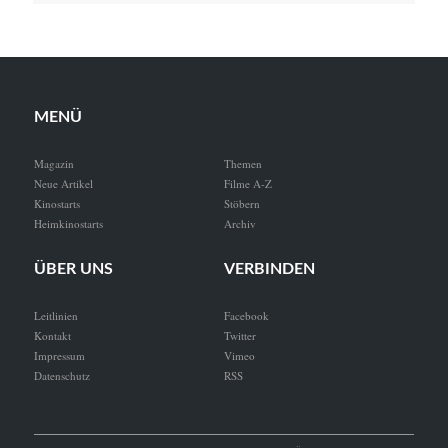
MENÜ
Magazin
Themen
Neue Artikel
Filme A-Z
Kinostarts
Stöbern
Heimkinostarts
Archiv
ÜBER UNS
VERBINDEN
Leitlinien
Facebook
Kontakt
Twitter
Impressum
Vimeo
Datenschutz
RSS