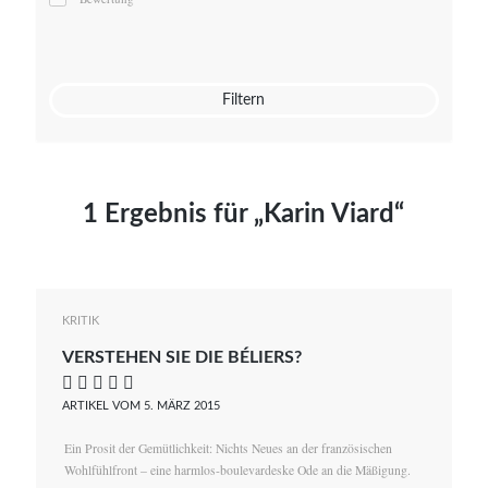
Mato von Vogelstein
Julia Weigl
Benjamin Wimmer
Christian Witte
Filtern
Magdalena Zalewski
1 Ergebnis für „Karin Viard“
KRITIK
VERSTEHEN SIE DIE BÉLIERS?
    
ARTIKEL VOM 5. MÄRZ 2015
Ein Prosit der Gemütlichkeit: Nichts Neues an der französischen
Wohlfühlfront – eine harmlos-boulevardeske Ode an die Mäßigung.