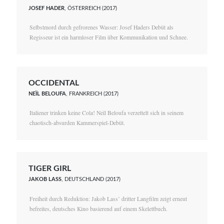
JOSEF HADER
, ÖSTERREICH (2017)
Selbstmord durch gefrorenes Wasser: Josef Haders Debüt als
Regisseur ist ein harmloser Film über Kommunikation und Schnee.
OCCIDENTAL
NEÏL BELOUFA
, FRANKREICH (2017)
Italiener trinken keine Cola! Neïl Beloufa verzettelt sich in seinem
chaotisch-absurden Kammerspiel-Debüt.
TIGER GIRL
JAKOB LASS
, DEUTSCHLAND (2017)
Freiheit durch Reduktion: Jakob Lass’ dritter Langfilm zeigt erneut
befreites, deutsches Kino basierend auf einem Skelettbuch.