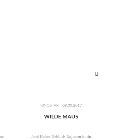

KINOSTART: 09.03.2017
WILDE MAUS
eut
Josef Haders Debüt als Regisseur ist ein