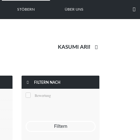

STÖBERN
ÜBER UNS


FILTERN NACH
Bewertung
Filtern