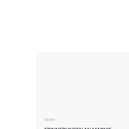
Interview
Kritik
News
Oscar
Serie
Thema
KRITIK