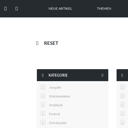


NEUE ARTIKEL
THEMEN

RESET



KATEGORIE
Ausgabe
Dokumentation
Drehbuch
Festival
Gewinnspiel