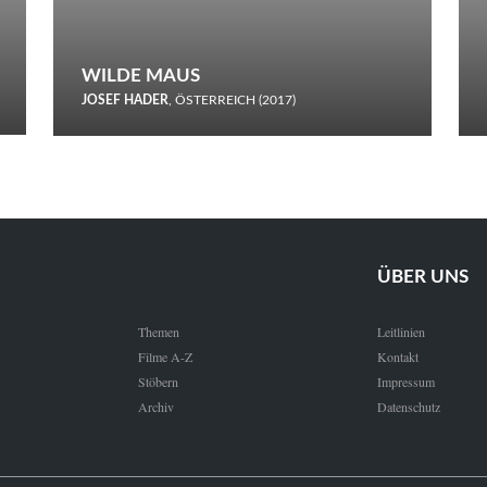
WILDE MAUS
JOSEF HADER
, ÖSTERREICH (2017)
Selbstmord durch gefrorenes Wasser: Josef Haders Debüt als
Regisseur ist ein harmloser Film über Kommunikation und
Schnee.
ÜBER UNS
Themen
Leitlinien
Filme A-Z
Kontakt
Stöbern
Impressum
Archiv
Datenschutz