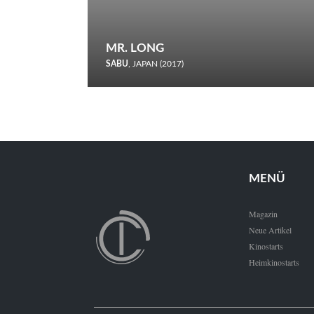
MR. LONG
SABU
, JAPAN (2017)
Zerbrochene Leben und einstürzende Neubauten: In seiner
neunten Berlinale-Teilnahme schickt Sabu Rindersuppen in
den Wettbewerb.
MENÜ
Magazin
Neue Artikel
Kinostarts
Heimkinostarts