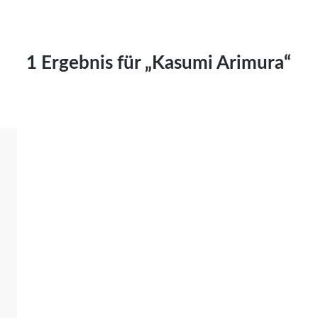
Kai Hornburg
Timo Kießling
Kilian Kleinbauer
1 Ergebnis für „Kasumi Arimura“
Maximilian Kosing
Laura Löschner
Lars-C. Reiher
Yannic Sames
Stefanie Schneider
Marco Seiwert
Julia Stache
Mato von Vogelstein
Julia Weigl
Benjamin Wimmer
Christian Witte
Magdalena Zalewski