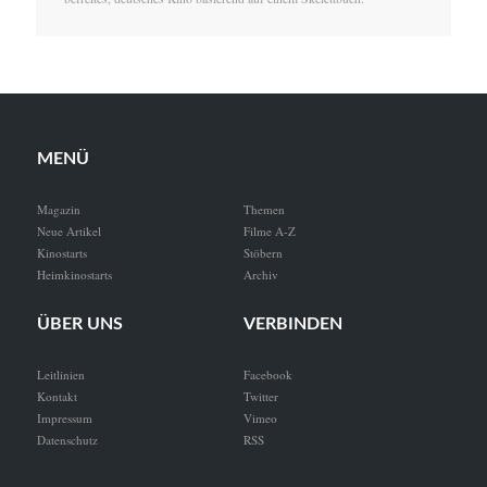
MENÜ
Magazin
Themen
Neue Artikel
Filme A-Z
Kinostarts
Stöbern
Heimkinostarts
Archiv
ÜBER UNS
VERBINDEN
Leitlinien
Facebook
Kontakt
Twitter
Impressum
Vimeo
Datenschutz
RSS