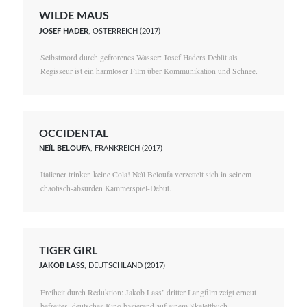
WILDE MAUS
JOSEF HADER
, ÖSTERREICH (2017)
Selbstmord durch gefrorenes Wasser: Josef Haders Debüt als
Regisseur ist ein harmloser Film über Kommunikation und Schnee.
OCCIDENTAL
NEÏL BELOUFA
, FRANKREICH (2017)
Italiener trinken keine Cola! Neïl Beloufa verzettelt sich in seinem
chaotisch-absurden Kammerspiel-Debüt.
TIGER GIRL
JAKOB LASS
, DEUTSCHLAND (2017)
Freiheit durch Reduktion: Jakob Lass’ dritter Langfilm zeigt erneut
befreites, deutsches Kino basierend auf einem Skelettbuch.