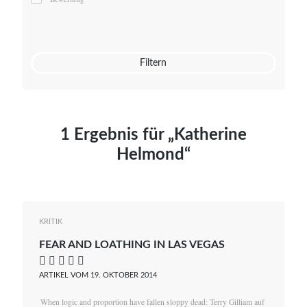
Mato von Vogelstein
Julia Weigl
Benjamin Wimmer
Christian Witte
Filtern
Magdalena Zalewski
1 Ergebnis für „Katherine
Helmond“
KRITIK
FEAR AND LOATHING IN LAS VEGAS
    
ARTIKEL VOM 19. OKTOBER 2014
When logic and proportion have fallen sloppy dead: Terry Gilliam auf