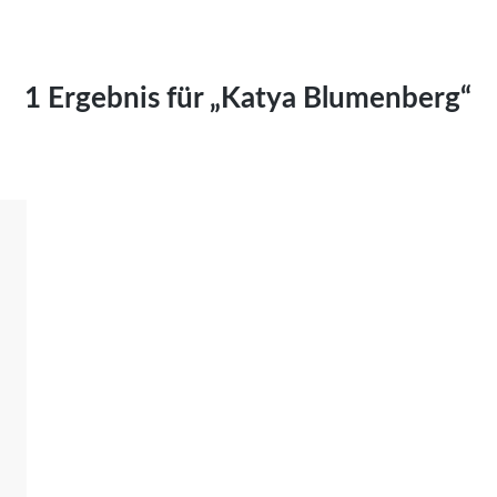
Kai Hornburg
Timo Kießling
Kilian Kleinbauer
1 Ergebnis für „Katya Blumenberg“
Maximilian Kosing
Laura Löschner
Lars-C. Reiher
Yannic Sames
Stefanie Schneider
Marco Seiwert
Julia Stache
Mato von Vogelstein
Julia Weigl
Benjamin Wimmer
Christian Witte
Magdalena Zalewski