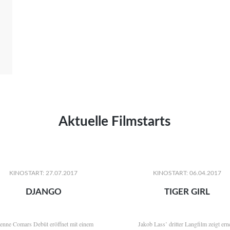
Aktuelle Filmstarts
KINOSTART: 27.07.2017
KINOSTART: 06.04.2017
DJANGO
TIGER GIRL
ienne Comars Debüt eröffnet mit einem
Jakob Lass’ dritter Langfilm zeigt ern