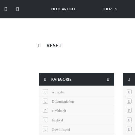


NEUE ARTIKEL
THEMEN

RESET



KATEGORIE
Ausgabe
Dokumentation
Drehbuch
Festival
Gewinnspiel