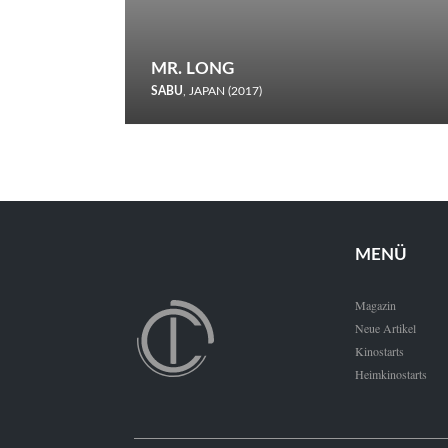
MR. LONG
SABU
, JAPAN (2017)
Zerbrochene Leben und einstürzende Neubauten: In seiner
neunten Berlinale-Teilnahme schickt Sabu Rindersuppen in
den Wettbewerb.
MENÜ
Magazin
Neue Artikel
Kinostarts
Heimkinostarts