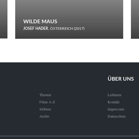
WILDE MAUS
JOSEF HADER
, ÖSTERREICH (2017)
Selbstmord durch gefrorenes Wasser: Josef Haders Debüt als
Regisseur ist ein harmloser Film über Kommunikation und
Schnee.
ÜBER UNS
Themen
Leitlinien
Filme A-Z
Kontakt
Stöbern
Impressum
Archiv
Datenschutz