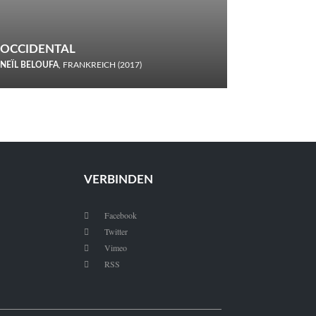
OCCIDENTAL
NEÏL BELOUFA
, FRANKREICH (2017)
Italiener trinken keine Cola! Neïl Beloufa verzettelt sich in
seinem chaotisch-absurden Kammerspiel-Debüt.
VERBINDEN
Facebook

Twitter

Vimeo

RSS
