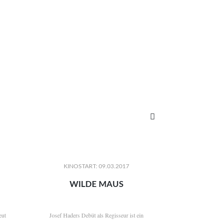

KINOSTART: 09.03.2017
WILDE MAUS
eut
Josef Haders Debüt als Regisseur ist ein