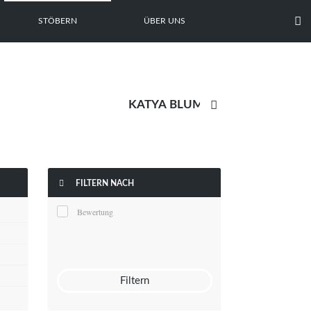

STÖBERN
ÜBER UNS


FILTERN NACH
Bewertung
Filtern