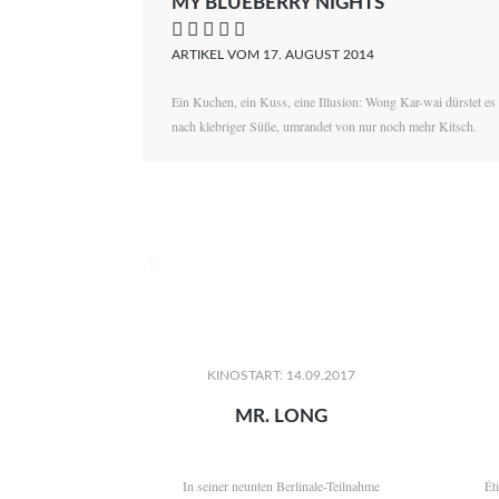
MY BLUEBERRY NIGHTS
    
ARTIKEL VOM 17. AUGUST 2014
Ein Kuchen, ein Kuss, eine Illusion: Wong Kar-wai dürstet es
nach klebriger Süße, umrandet von nur noch mehr Kitsch.

KINOSTART: 14.09.2017
MR. LONG
In seiner neunten Berlinale-Teilnahme
Ét