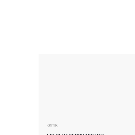
Interview
Kritik
News
Oscar
Serie
Thema
KRITIK