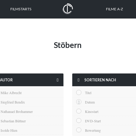
FILMSTARTS
FILME A-Z
Stöbern


AUTOR
SORTIEREN NACH
Mike Albrecht
Titel
Siegfried Bendix
Datum
Nathanael Brohammer
Kinostart
Sebastian Büttner
DVD-Start
Isolde Hien
Bewertung