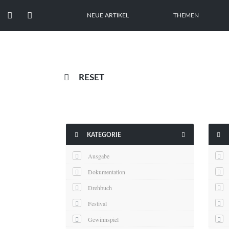


NEUE ARTIKEL
THEMEN

RESET



KATEGORIE
Ausgabe
Dokumentation
Drehbuch
Festival
Gewinnspiel