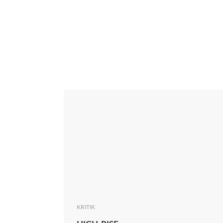
Interview
Kritik
News
Oscar
Serie
Thema
KRITIK