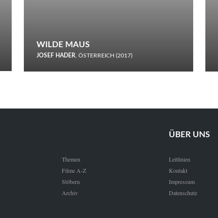
WILDE MAUS
JOSEF HADER
, ÖSTERREICH (2017)
Selbstmord durch gefrorenes Wasser: Josef Haders Debüt als
Regisseur ist ein harmloser Film über Kommunikation und
Schnee.
ÜBER UNS
Themen
Leitlinien
Filme A-Z
Kontakt
Stöbern
Impressum
Archiv
Datenschutz