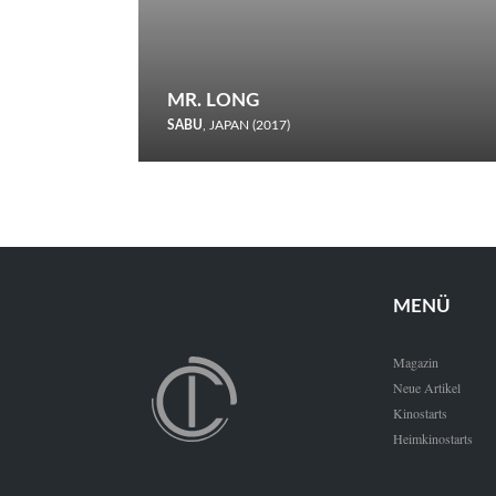
MR. LONG
SABU
, JAPAN (2017)
Zerbrochene Leben und einstürzende Neubauten: In seiner
neunten Berlinale-Teilnahme schickt Sabu Rindersuppen in
den Wettbewerb.
MENÜ
Magazin
Neue Artikel
Kinostarts
Heimkinostarts