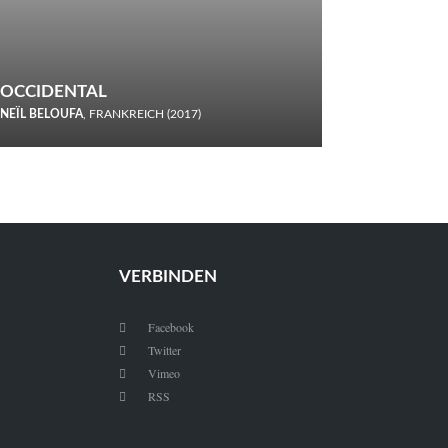
OCCIDENTAL
NEÏL BELOUFA
, FRANKREICH (2017)
Italiener trinken keine Cola! Neïl Beloufa verzettelt sich in
seinem chaotisch-absurden Kammerspiel-Debüt.
VERBINDEN
Facebook

Twitter

Vimeo

RSS
