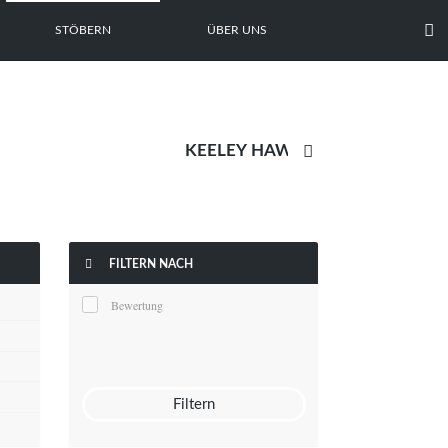

STÖBERN
ÜBER UNS


FILTERN NACH
Bewertung
Filtern