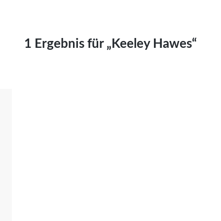
Kai Hornburg
Timo Kießling
Kilian Kleinbauer
1 Ergebnis für „Keeley Hawes“
Maximilian Kosing
Laura Löschner
Lars-C. Reiher
Yannic Sames
Stefanie Schneider
Marco Seiwert
Julia Stache
Mato von Vogelstein
Julia Weigl
Benjamin Wimmer
Christian Witte
Magdalena Zalewski