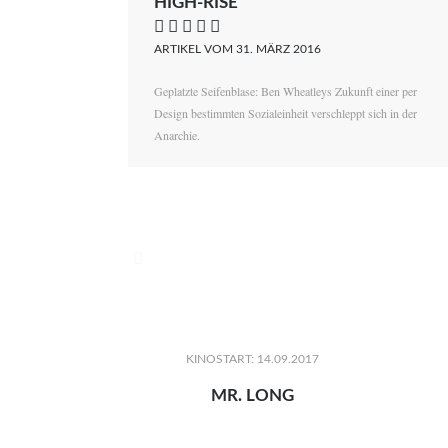
HIGH-RISE
    
ARTIKEL VOM 31. MÄRZ 2016
Geplatzte Seifenblase: Ben Wheatleys Zukunft einer per
Design bestimmten Sozialeinheit verschleppt sich in der
Anarchie.

KINOSTART: 14.09.2017
MR. LONG