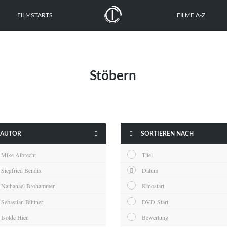
FILMSTARTS
FILME A-Z
Stöbern


AUTOR
SORTIEREN NACH
Mike Albrecht
Titel
Siegfried Bendix
Datum
Nathanael Brohammer
Kinostart
Sebastian Büttner
DVD-Start
Isolde Hien
Bewertung