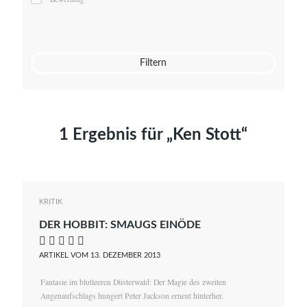
Mato von Vogelstein
Julia Weigl
Benjamin Wimmer
Christian Witte
Filtern
Magdalena Zalewski
1 Ergebnis für „Ken Stott“
KRITIK
DER HOBBIT: SMAUGS EINÖDE
    
ARTIKEL VOM 13. DEZEMBER 2013
Fantasie im blutleeren Düsterwald: Der Magie des zweiten
Augenaufschlags hungert Peter Jackson erneut hinterher.