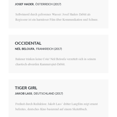
JOSEF HADER
, ÖSTERREICH (2017)
Selbstmord durch gefrorenes Wasser: Josef Haders Debüt als
Regisseur ist ein harmloser Film über Kommunikation und Schnee.
OCCIDENTAL
NEÏL BELOUFA
, FRANKREICH (2017)
Italiener trinken keine Cola! Neïl Beloufa verzettelt sich in seinem
chaotisch-absurden Kammerspiel-Debüt.
TIGER GIRL
JAKOB LASS
, DEUTSCHLAND (2017)
Freiheit durch Reduktion: Jakob Lass’ dritter Langfilm zeigt erneut
befreites, deutsches Kino basierend auf einem Skelettbuch.