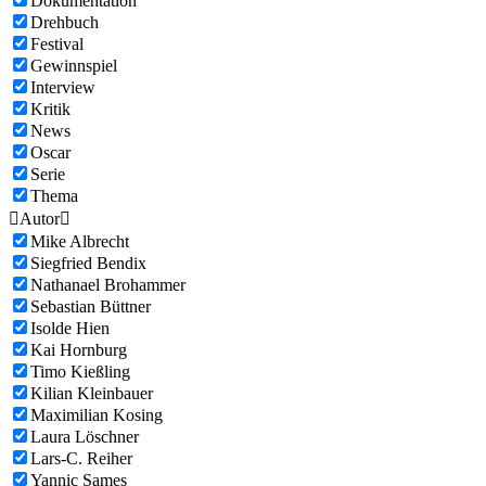
Dokumentation
Drehbuch
Festival
Gewinnspiel
Interview
Kritik
News
Oscar
Serie
Thema

Autor

Mike Albrecht
Siegfried Bendix
Nathanael Brohammer
Sebastian Büttner
Isolde Hien
Kai Hornburg
Timo Kießling
Kilian Kleinbauer
Maximilian Kosing
Laura Löschner
Lars-C. Reiher
Yannic Sames