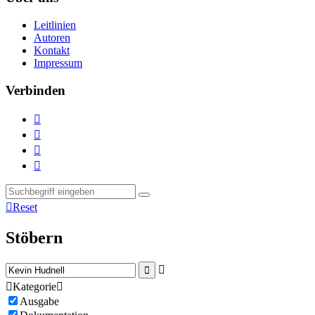
Leitlinien
Autoren
Kontakt
Impressum
Verbinden





Reset
Stöbern



Kategorie

Ausgabe