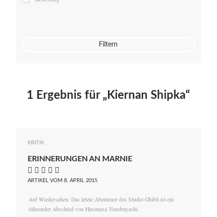
Mato von Vogelstein
Julia Weigl
Benjamin Wimmer
Christian Witte
Filtern
Magdalena Zalewski
1 Ergebnis für „Kiernan Shipka“
KRITIK
ERINNERUNGEN AN MARNIE
    
ARTIKEL VOM 8. APRIL 2015
Auf Wiedersehen: Das letzte Abenteuer des Studio Ghibli ist ein
rührender Abschied von Hiromasa Yonebayashi.