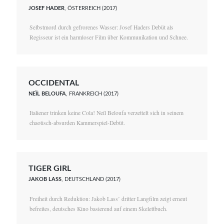
JOSEF HADER
, ÖSTERREICH (2017)
Selbstmord durch gefrorenes Wasser: Josef Haders Debüt als
Regisseur ist ein harmloser Film über Kommunikation und Schnee.
OCCIDENTAL
NEÏL BELOUFA
, FRANKREICH (2017)
Italiener trinken keine Cola! Neïl Beloufa verzettelt sich in seinem
chaotisch-absurden Kammerspiel-Debüt.
TIGER GIRL
JAKOB LASS
, DEUTSCHLAND (2017)
Freiheit durch Reduktion: Jakob Lass’ dritter Langfilm zeigt erneut
befreites, deutsches Kino basierend auf einem Skelettbuch.