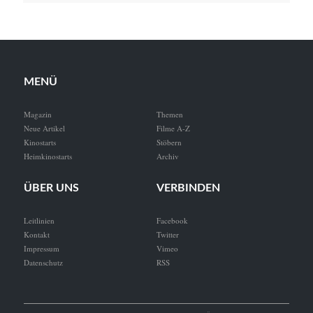
MENÜ
Magazin
Themen
Neue Artikel
Filme A-Z
Kinostarts
Stöbern
Heimkinostarts
Archiv
ÜBER UNS
VERBINDEN
Leitlinien
Facebook
Kontakt
Twitter
Impressum
Vimeo
Datenschutz
RSS