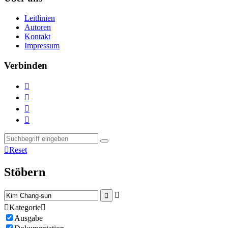
Leitlinien
Autoren
Kontakt
Impressum
Verbinden





Reset
Stöbern



Kategorie

Ausgabe