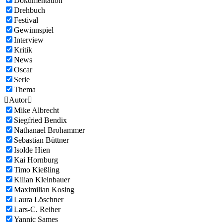
Dokumentation
Drehbuch
Festival
Gewinnspiel
Interview
Kritik
News
Oscar
Serie
Thema

Autor

Mike Albrecht
Siegfried Bendix
Nathanael Brohammer
Sebastian Büttner
Isolde Hien
Kai Hornburg
Timo Kießling
Kilian Kleinbauer
Maximilian Kosing
Laura Löschner
Lars-C. Reiher
Yannic Sames