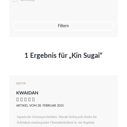
Mato von Vogelstein
Julia Weigl
Benjamin Wimmer
Christian Witte
Filtern
Magdalena Zalewski
1 Ergebnis für „Kin Sugai“
KRITIK
KWAIDAN
    
ARTIKEL VOM 28. FEBRUAR 2015
Japanische Geistergeschichten: Masaki Kobayashi findet die
Schönheit eindringender Übernatürlichkeit in vier Kapiteln.