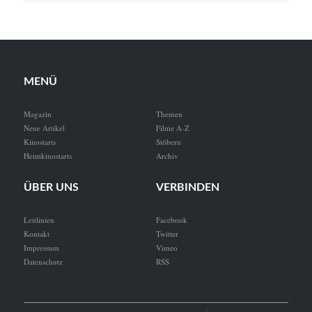
MENÜ
Magazin
Themen
Neue Artikel
Filme A-Z
Kinostarts
Stöbern
Heimkinostarts
Archiv
ÜBER UNS
VERBINDEN
Leitlinien
Facebook
Kontakt
Twitter
Impressum
Vimeo
Datenschutz
RSS