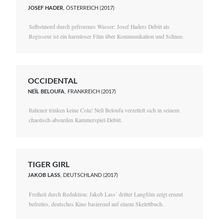
JOSEF HADER
, ÖSTERREICH (2017)
Selbstmord durch gefrorenes Wasser: Josef Haders Debüt als
Regisseur ist ein harmloser Film über Kommunikation und Schnee.
OCCIDENTAL
NEÏL BELOUFA
, FRANKREICH (2017)
Italiener trinken keine Cola! Neïl Beloufa verzettelt sich in seinem
chaotisch-absurden Kammerspiel-Debüt.
TIGER GIRL
JAKOB LASS
, DEUTSCHLAND (2017)
Freiheit durch Reduktion: Jakob Lass’ dritter Langfilm zeigt erneut
befreites, deutsches Kino basierend auf einem Skelettbuch.