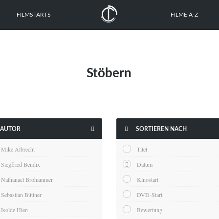
FILMSTARTS
FILME A-Z
Stöbern


AUTOR
SORTIEREN NACH
Mike Albrecht
Titel
Siegfried Bendix
Datum
Nathanael Brohammer
Kinostart
Sebastian Büttner
DVD-Start
Isolde Hien
Bewertung