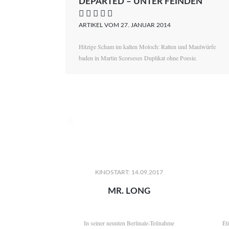
DEPARTED – UNTER FEINDEN
    
ARTIKEL VOM 27. JANUAR 2014
Hitzige Scham im kalten Moloch: Ratten und Maulwürfe
baden in Martin Scorseses Duplikat ohne Poesie.

KINOSTART: 14.09.2017
MR. LONG
In seiner neunten Berlinale-Teilnahme
Ét