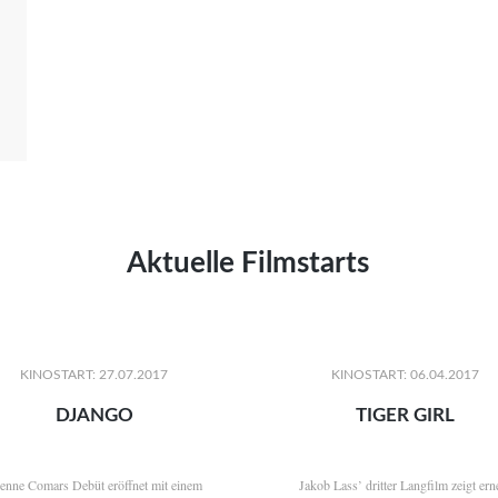
Aktuelle Filmstarts
KINOSTART: 27.07.2017
KINOSTART: 06.04.2017
DJANGO
TIGER GIRL
ienne Comars Debüt eröffnet mit einem
Jakob Lass’ dritter Langfilm zeigt ern