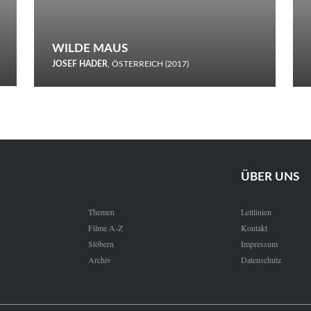
WILDE MAUS
JOSEF HADER
, ÖSTERREICH (2017)
Selbstmord durch gefrorenes Wasser: Josef Haders Debüt als
Regisseur ist ein harmloser Film über Kommunikation und
Schnee.
ÜBER UNS
Themen
Leitlinien
Filme A-Z
Kontakt
Stöbern
Impressum
Archiv
Datenschutz