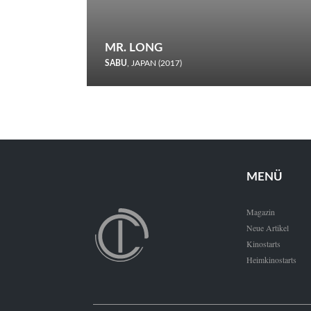
MR. LONG
SABU
, JAPAN (2017)
Zerbrochene Leben und einstürzende Neubauten: In seiner
neunten Berlinale-Teilnahme schickt Sabu Rindersuppen in
den Wettbewerb.
MENÜ
Magazin
Neue Artikel
Kinostarts
Heimkinostarts