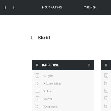


NEUE ARTIKEL
THEMEN

RESET



KATEGORIE
Ausgabe
Dokumentation
Drehbuch
Festival
Gewinnspiel