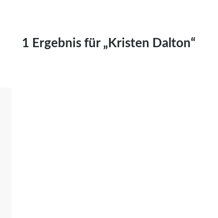
Kai Hornburg
Timo Kießling
Kilian Kleinbauer
1 Ergebnis für „Kristen Dalton“
Maximilian Kosing
Laura Löschner
Lars-C. Reiher
Yannic Sames
Stefanie Schneider
Marco Seiwert
Julia Stache
Mato von Vogelstein
Julia Weigl
Benjamin Wimmer
Christian Witte
Magdalena Zalewski