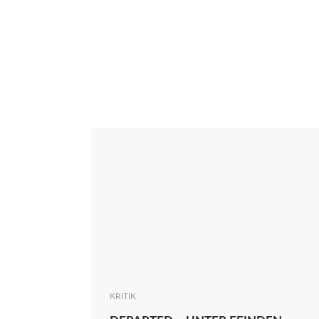
Interview
Kritik
News
Oscar
Serie
Thema
KRITIK