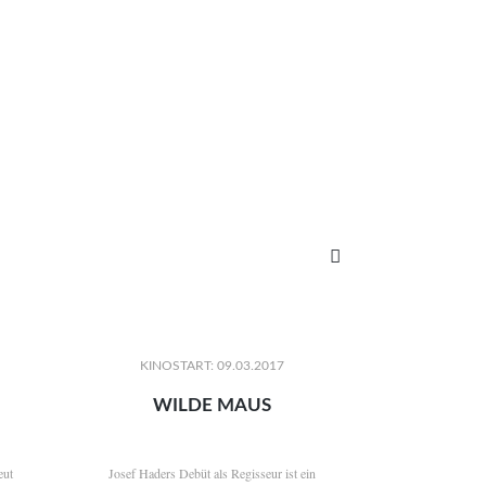

KINOSTART: 09.03.2017
WILDE MAUS
eut
Josef Haders Debüt als Regisseur ist ein