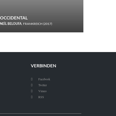
OCCIDENTAL
NEÏL BELOUFA
, FRANKREICH (2017)
Italiener trinken keine Cola! Neïl Beloufa verzettelt sich in
seinem chaotisch-absurden Kammerspiel-Debüt.
VERBINDEN
Facebook

Twitter

Vimeo

RSS
