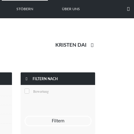

STÖBERN
ÜBER UNS


FILTERN NACH
Bewertung
Filtern