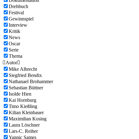
Dokumentation
Drehbuch
Festival
Gewinnspiel
Interview
Kritik
News
Oscar
Serie
Thema

Autor

Mike Albrecht
Siegfried Bendix
Nathanael Brohammer
Sebastian Büttner
Isolde Hien
Kai Hornburg
Timo Kießling
Kilian Kleinbauer
Maximilian Kosing
Laura Löschner
Lars-C. Reiher
Yannic Sames