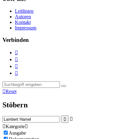
Leitlinien
Autoren
Kontakt
Impressum
Verbinden





Reset
Stöbern



Kategorie

Ausgabe