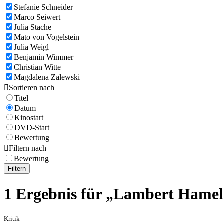
Stefanie Schneider
Marco Seiwert
Julia Stache
Mato von Vogelstein
Julia Weigl
Benjamin Wimmer
Christian Witte
Magdalena Zalewski

Sortieren nach
Titel
Datum
Kinostart
DVD-Start
Bewertung

Filtern nach
Bewertung
Filtern
1 Ergebnis für „Lambert Hame
Kritik