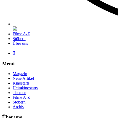
Filme A-Z
Stöbern
Über uns

Menü
Magazin
Neue Artikel
Kinostarts
Heimkinostarts
Themen
Filme A-Z
Stöbern
Archiv
Über uns