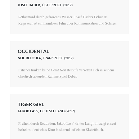
JOSEF HADER
, ÖSTERREICH (2017)
Selbstmord durch gefrorenes Wasser: Josef Haders Debüt als
Regisseur ist ein harmloser Film über Kommunikation und Schnee.
OCCIDENTAL
NEÏL BELOUFA
, FRANKREICH (2017)
Italiener trinken keine Cola! Neïl Beloufa verzettelt sich in seinem
chaotisch-absurden Kammerspiel-Debüt.
TIGER GIRL
JAKOB LASS
, DEUTSCHLAND (2017)
Freiheit durch Reduktion: Jakob Lass’ dritter Langfilm zeigt erneut
befreites, deutsches Kino basierend auf einem Skelettbuch.