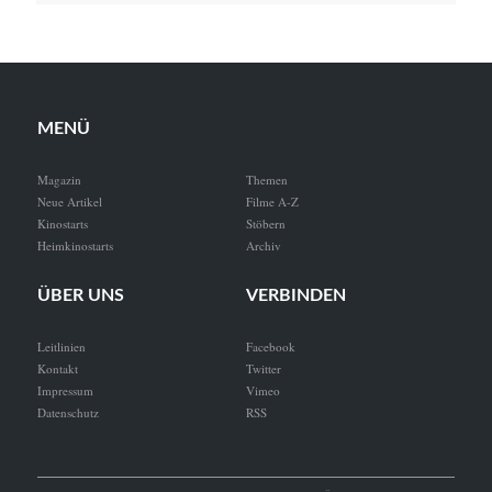
MENÜ
Magazin
Themen
Neue Artikel
Filme A-Z
Kinostarts
Stöbern
Heimkinostarts
Archiv
ÜBER UNS
VERBINDEN
Leitlinien
Facebook
Kontakt
Twitter
Impressum
Vimeo
Datenschutz
RSS