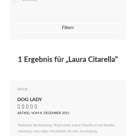
Mato von Vogelstein
Julia Weigl
Benjamin Wimmer
Christian Witte
Filtern
Magdalena Zalewski
1 Ergebnis für „Laura Citarella“
KRITIK
DOG LADY
    
ARTIKEL VOM 8. DEZEMBER 2015
Natürliche Beobachtung: Regisseurin Laura Citarella ist mit Hunden
unterwegs zum stillen Verständnis für eine Aussteigerin.