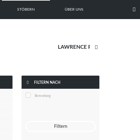

STÖBERN
ÜBER UNS


FILTERN NACH
Bewertung
Filtern