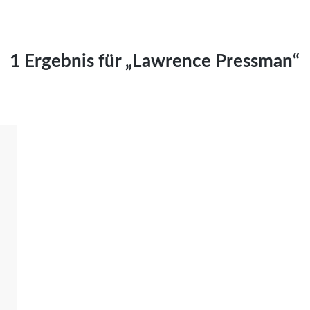
Kai Hornburg
Timo Kießling
Kilian Kleinbauer
1 Ergebnis für „Lawrence Pressman“
Maximilian Kosing
Laura Löschner
Lars-C. Reiher
Yannic Sames
Stefanie Schneider
Marco Seiwert
Julia Stache
Mato von Vogelstein
Julia Weigl
Benjamin Wimmer
Christian Witte
Magdalena Zalewski