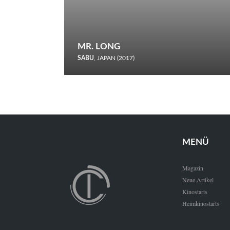
MR. LONG
SABU
, JAPAN (2017)
Zerbrochene Leben und einstürzende Neubauten: In seiner
neunten Berlinale-Teilnahme schickt Sabu Rindersuppen in
den Wettbewerb.
MENÜ
Magazin
Neue Artikel
Kinostarts
Heimkinostarts