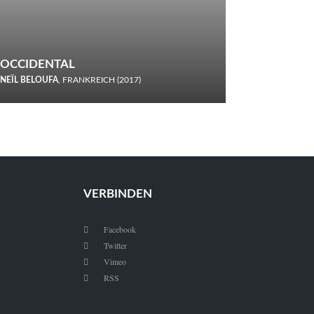
OCCIDENTAL
NEÏL BELOUFA
, FRANKREICH (2017)
Italiener trinken keine Cola! Neïl Beloufa verzettelt sich in
seinem chaotisch-absurden Kammerspiel-Debüt.
VERBINDEN
Facebook

Twitter

Vimeo

RSS
