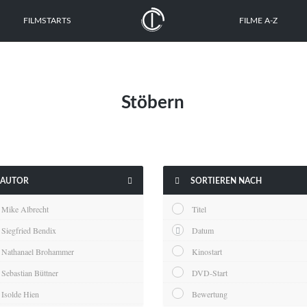
FILMSTARTS
FILME A-Z
Stöbern


AUTOR
SORTIEREN NACH
Mike Albrecht
Titel
Siegfried Bendix
Datum
Nathanael Brohammer
Kinostart
Sebastian Büttner
DVD-Start
Isolde Hien
Bewertung