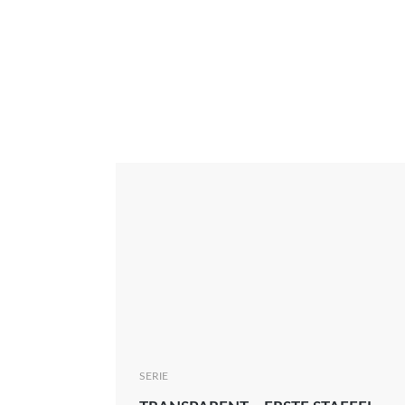
Interview
Kritik
News
Oscar
Serie
Thema
SERIE