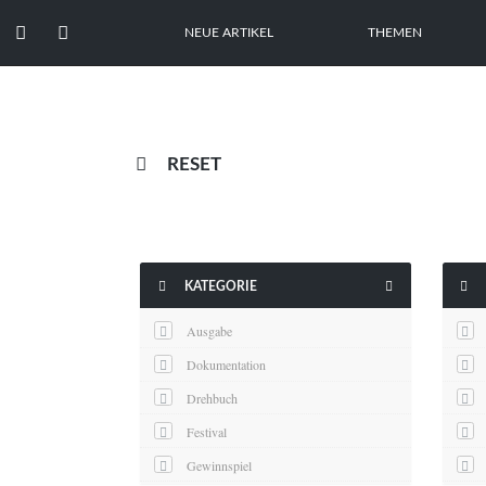


NEUE ARTIKEL
THEMEN

RESET



KATEGORIE
Ausgabe
Dokumentation
Drehbuch
Festival
Gewinnspiel