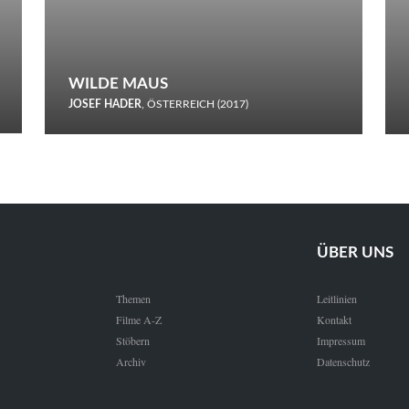
WILDE MAUS
JOSEF HADER
, ÖSTERREICH (2017)
Selbstmord durch gefrorenes Wasser: Josef Haders Debüt als
Regisseur ist ein harmloser Film über Kommunikation und
Schnee.
ÜBER UNS
Themen
Leitlinien
Filme A-Z
Kontakt
Stöbern
Impressum
Archiv
Datenschutz