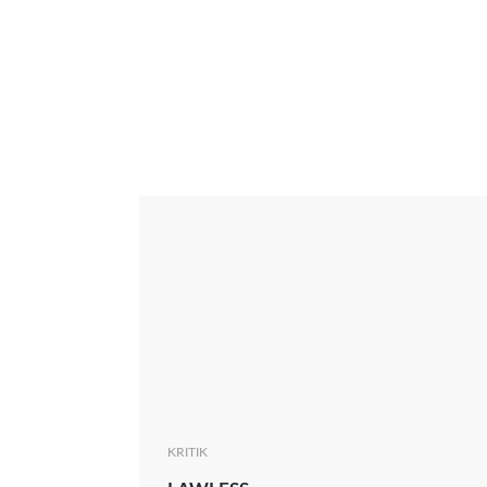
Interview
Kritik
News
Oscar
Serie
Thema
KRITIK