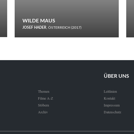
WILDE MAUS
JOSEF HADER
, ÖSTERREICH (2017)
Selbstmord durch gefrorenes Wasser: Josef Haders Debüt als
Regisseur ist ein harmloser Film über Kommunikation und
Schnee.
ÜBER UNS
Themen
Leitlinien
Filme A-Z
Kontakt
Stöbern
Impressum
Archiv
Datenschutz