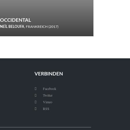
OCCIDENTAL
NEÏL BELOUFA
, FRANKREICH (2017)
Italiener trinken keine Cola! Neïl Beloufa verzettelt sich in
seinem chaotisch-absurden Kammerspiel-Debüt.
VERBINDEN
Facebook

Twitter

Vimeo

RSS
