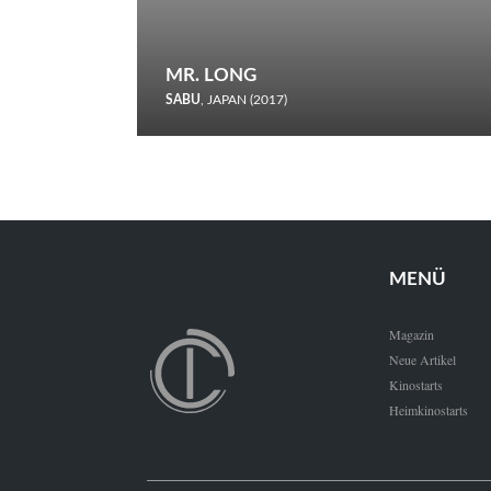
MR. LONG
SABU
, JAPAN (2017)
Zerbrochene Leben und einstürzende Neubauten: In seiner
neunten Berlinale-Teilnahme schickt Sabu Rindersuppen in
den Wettbewerb.
MENÜ
Magazin
Neue Artikel
Kinostarts
Heimkinostarts