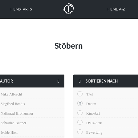
FILMSTARTS
FILME A-Z
Stöbern


AUTOR
SORTIEREN NACH
Mike Albrecht
Titel
Siegfried Bendix
Datum
Nathanael Brohammer
Kinostart
Sebastian Büttner
DVD-Start
Isolde Hien
Bewertung