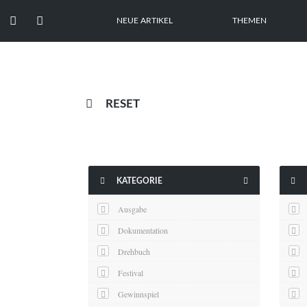


NEUE ARTIKEL
THEMEN

RESET



KATEGORIE
Ausgabe
Dokumentation
Drehbuch
Festival
Gewinnspiel