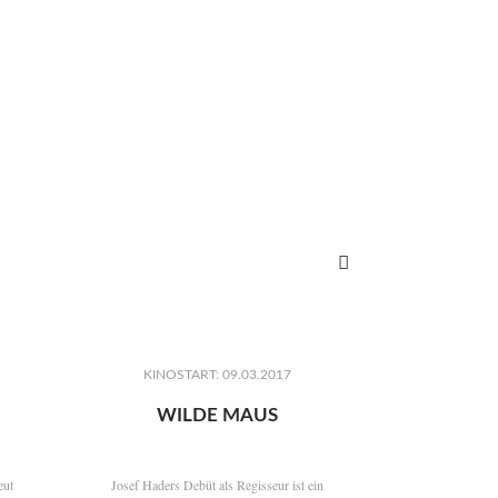

KINOSTART: 09.03.2017
WILDE MAUS
eut
Josef Haders Debüt als Regisseur ist ein