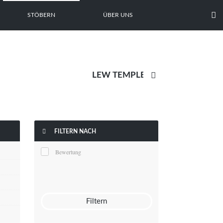

STÖBERN
ÜBER UNS


FILTERN NACH
Bewertung
Filtern