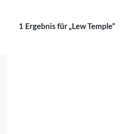
Kai Hornburg
Timo Kießling
Kilian Kleinbauer
1 Ergebnis für „Lew Temple“
Maximilian Kosing
Laura Löschner
Lars-C. Reiher
Yannic Sames
Stefanie Schneider
Marco Seiwert
Julia Stache
Mato von Vogelstein
Julia Weigl
Benjamin Wimmer
Christian Witte
Magdalena Zalewski