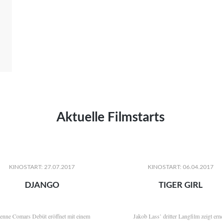
Aktuelle Filmstarts
KINOSTART: 27.07.2017
KINOSTART: 06.04.2017
DJANGO
TIGER GIRL
ienne Comars Debüt eröffnet mit einem
Jakob Lass’ dritter Langfilm zeigt ern