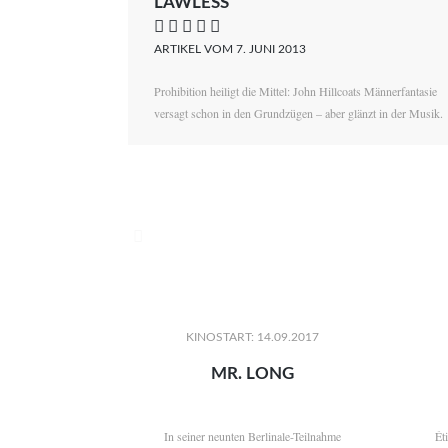
LAWLESS
    
ARTIKEL VOM 7. JUNI 2013
Prohibition heiligt die Mittel: John Hillcoats Männerfantasie
versagt schon in den Grundzügen – aber glänzt in der Musik.

KINOSTART: 14.09.2017
MR. LONG
In seiner neunten Berlinale-Teilnahme
Ét