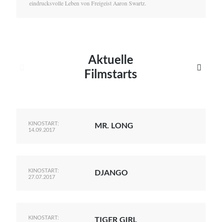
eindrucksvolle Leben von Freigeist Aaron Swartz.
Aktuelle


Filmstarts
KINOSTART:
MR. LONG
14.09.2017
KINOSTART:
DJANGO
27.07.2017
KINOSTART:
TIGER GIRL