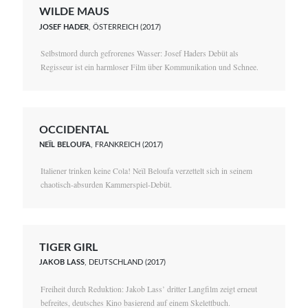
WILDE MAUS
JOSEF HADER
, ÖSTERREICH (2017)
Selbstmord durch gefrorenes Wasser: Josef Haders Debüt als
Regisseur ist ein harmloser Film über Kommunikation und Schnee.
OCCIDENTAL
NEÏL BELOUFA
, FRANKREICH (2017)
Italiener trinken keine Cola! Neïl Beloufa verzettelt sich in seinem
chaotisch-absurden Kammerspiel-Debüt.
TIGER GIRL
JAKOB LASS
, DEUTSCHLAND (2017)
Freiheit durch Reduktion: Jakob Lass’ dritter Langfilm zeigt erneut
befreites, deutsches Kino basierend auf einem Skelettbuch.