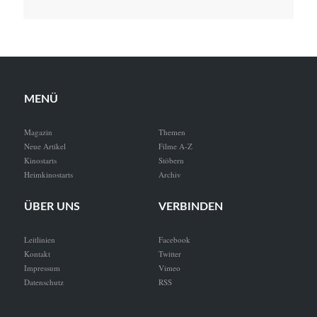
MENÜ
Magazin
Themen
Neue Artikel
Filme A-Z
Kinostarts
Stöbern
Heimkinostarts
Archiv
ÜBER UNS
VERBINDEN
Leitlinien
Facebook
Kontakt
Twitter
Impressum
Vimeo
Datenschutz
RSS