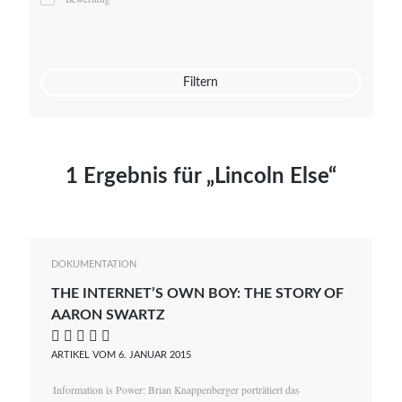
Mato von Vogelstein
Julia Weigl
Benjamin Wimmer
Christian Witte
Filtern
Magdalena Zalewski
1 Ergebnis für „Lincoln Else“
DOKUMENTATION
THE INTERNET’S OWN BOY: THE STORY OF
AARON SWARTZ
    
ARTIKEL VOM 6. JANUAR 2015
Information is Power: Brian Knappenberger porträtiert das