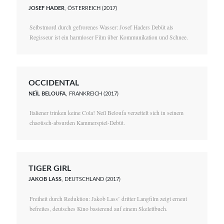
JOSEF HADER
, ÖSTERREICH (2017)
Selbstmord durch gefrorenes Wasser: Josef Haders Debüt als
Regisseur ist ein harmloser Film über Kommunikation und Schnee.
OCCIDENTAL
NEÏL BELOUFA
, FRANKREICH (2017)
Italiener trinken keine Cola! Neïl Beloufa verzettelt sich in seinem
chaotisch-absurden Kammerspiel-Debüt.
TIGER GIRL
JAKOB LASS
, DEUTSCHLAND (2017)
Freiheit durch Reduktion: Jakob Lass’ dritter Langfilm zeigt erneut
befreites, deutsches Kino basierend auf einem Skelettbuch.