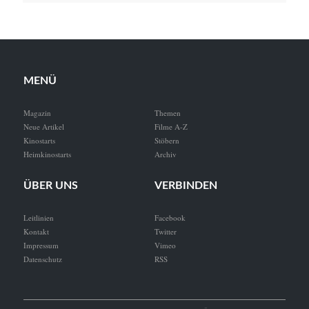
MENÜ
Magazin
Themen
Neue Artikel
Filme A-Z
Kinostarts
Stöbern
Heimkinostarts
Archiv
ÜBER UNS
VERBINDEN
Leitlinien
Facebook
Kontakt
Twitter
Impressum
Vimeo
Datenschutz
RSS