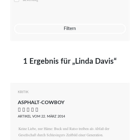
Mato von Vogelstein
Julia Weigl
Benjamin Wimmer
Christian Witte
Filtern
Magdalena Zalewski
1 Ergebnis für „Linda Davis“
KRITIK
ASPHALT-COWBOY
    
ARTIKEL VOM 22. MÄRZ 2014
Keine Liebe, nur Häme: Buck und Ratso treiben als Abfall der
Gesellschaft durch Schlesingers Zeitbild einer Generation.