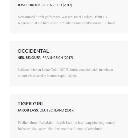
JOSEF HADER
, ÖSTERREICH (2017)
Selbstmord durch gefrorenes Wasser: Josef Haders Debüt als
Regisseur ist ein harmloser Film über Kommunikation und Schnee.
OCCIDENTAL
NEÏL BELOUFA
, FRANKREICH (2017)
Italiener trinken keine Cola! Neïl Beloufa verzettelt sich in seinem
chaotisch-absurden Kammerspiel-Debüt.
TIGER GIRL
JAKOB LASS
, DEUTSCHLAND (2017)
Freiheit durch Reduktion: Jakob Lass’ dritter Langfilm zeigt erneut
befreites, deutsches Kino basierend auf einem Skelettbuch.