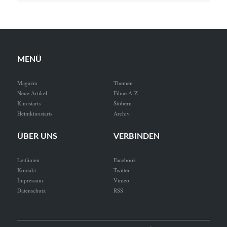
MENÜ
Magazin
Themen
Neue Artikel
Filme A-Z
Kinostarts
Stöbern
Heimkinostarts
Archiv
ÜBER UNS
VERBINDEN
Leitlinien
Facebook
Kontakt
Twitter
Impressum
Vimeo
Datenschutz
RSS