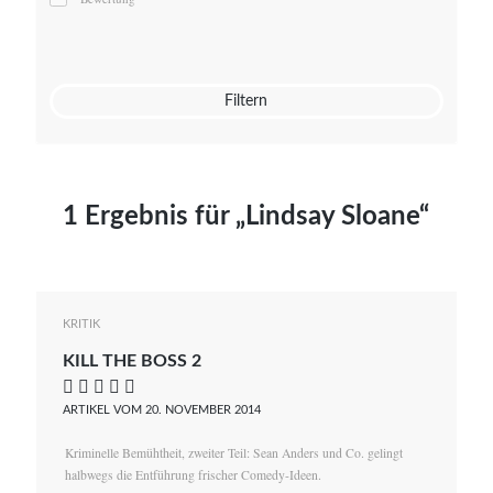
Mato von Vogelstein
Julia Weigl
Benjamin Wimmer
Christian Witte
Filtern
Magdalena Zalewski
1 Ergebnis für „Lindsay Sloane“
KRITIK
KILL THE BOSS 2
    
ARTIKEL VOM 20. NOVEMBER 2014
Kriminelle Bemühtheit, zweiter Teil: Sean Anders und Co. gelingt
halbwegs die Entführung frischer Comedy-Ideen.