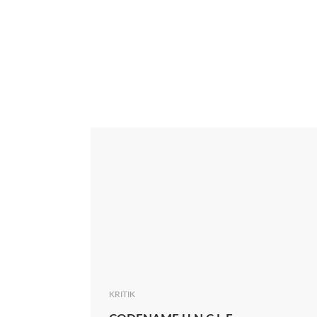
Interview
Kritik
News
Oscar
Serie
Thema
KRITIK