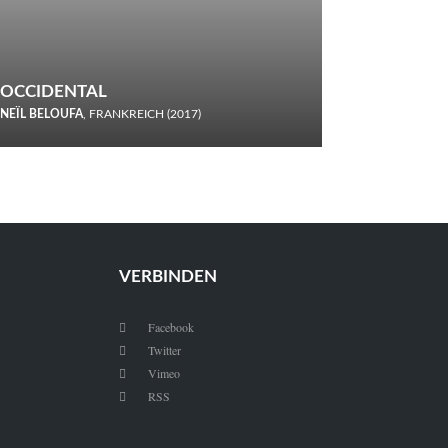
OCCIDENTAL
NEÏL BELOUFA
, FRANKREICH (2017)
Italiener trinken keine Cola! Neïl Beloufa verzettelt sich in
seinem chaotisch-absurden Kammerspiel-Debüt.
VERBINDEN
Facebook

Twitter

Vimeo

RSS
