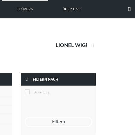

STÖBERN
ÜBER UNS


FILTERN NACH
Bewertung
Filtern