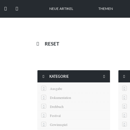


NEUE ARTIKEL
THEMEN

RESET



KATEGORIE
Ausgabe
Dokumentation
Drehbuch
Festival
Gewinnspiel