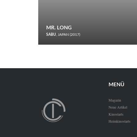
MR. LONG
SABU
, JAPAN (2017)
Zerbrochene Leben und einstürzende Neubauten: In seiner
neunten Berlinale-Teilnahme schickt Sabu Rindersuppen in
den Wettbewerb.
MENÜ
Magazin
Neue Artikel
Kinostarts
Heimkinostarts