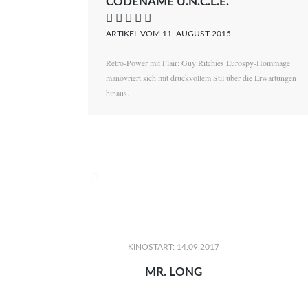
CODENAME U.N.C.L.E.
    
ARTIKEL VOM 11. AUGUST 2015
Retro-Power mit Flair: Guy Ritchies Eurospy-Hommage
manövriert sich mit druckvollem Stil über die Erwartungen
hinaus.

KINOSTART: 14.09.2017
MR. LONG