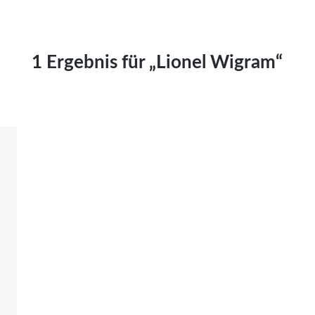
Kai Hornburg
Timo Kießling
Kilian Kleinbauer
1 Ergebnis für „Lionel Wigram“
Maximilian Kosing
Laura Löschner
Lars-C. Reiher
Yannic Sames
Stefanie Schneider
Marco Seiwert
Julia Stache
Mato von Vogelstein
Julia Weigl
Benjamin Wimmer
Christian Witte
Magdalena Zalewski