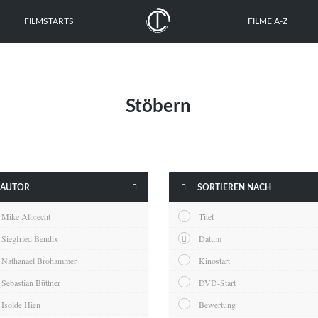
FILMSTARTS
FILME A-Z
Stöbern


AUTOR
SORTIEREN NACH
Mike Albrecht
Titel
Siegfried Bendix
Datum
Nathanael Brohammer
Kinostart
Sebastian Büttner
DVD-Start
Isolde Hien
Bewertung