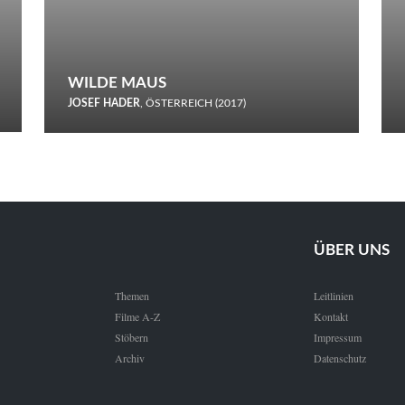
WILDE MAUS
JOSEF HADER
, ÖSTERREICH (2017)
Selbstmord durch gefrorenes Wasser: Josef Haders Debüt als
Regisseur ist ein harmloser Film über Kommunikation und
Schnee.
ÜBER UNS
Themen
Leitlinien
Filme A-Z
Kontakt
Stöbern
Impressum
Archiv
Datenschutz