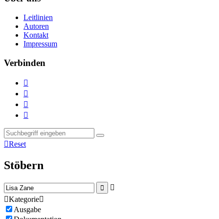
Leitlinien
Autoren
Kontakt
Impressum
Verbinden





Reset
Stöbern



Kategorie

Ausgabe