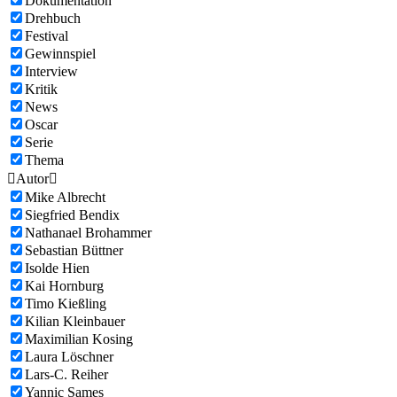
Dokumentation
Drehbuch
Festival
Gewinnspiel
Interview
Kritik
News
Oscar
Serie
Thema

Autor

Mike Albrecht
Siegfried Bendix
Nathanael Brohammer
Sebastian Büttner
Isolde Hien
Kai Hornburg
Timo Kießling
Kilian Kleinbauer
Maximilian Kosing
Laura Löschner
Lars-C. Reiher
Yannic Sames