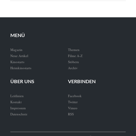
MENÜ
Magazin
Themen
Neue Artikel
Filme A-Z
Kinostarts
Stöbern
Heimkinostarts
Archiv
ÜBER UNS
VERBINDEN
Leitlinien
Facebook
Kontakt
Twitter
Impressum
Vimeo
Datenschutz
RSS