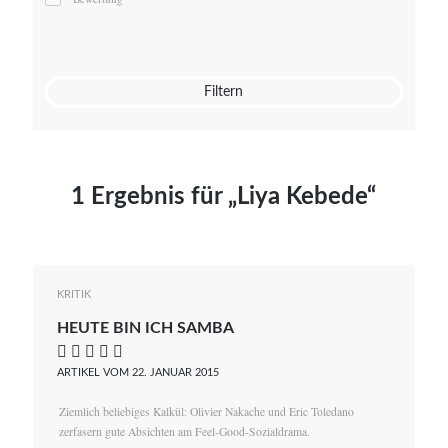
Mato von Vogelstein
Julia Weigl
Benjamin Wimmer
Christian Witte
Filtern
Magdalena Zalewski
1 Ergebnis für „Liya Kebede“
KRITIK
HEUTE BIN ICH SAMBA
    
ARTIKEL VOM 22. JANUAR 2015
Ziemlich beliebiges Kalkül: Olivier Nakache und Eric Toledano
zerfasern gute Absichten am Feel-Good-Sozialdrama.