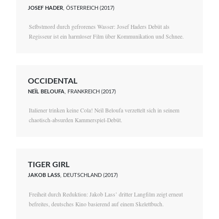
JOSEF HADER
, ÖSTERREICH (2017)
Selbstmord durch gefrorenes Wasser: Josef Haders Debüt als
Regisseur ist ein harmloser Film über Kommunikation und Schnee.
OCCIDENTAL
NEÏL BELOUFA
, FRANKREICH (2017)
Italiener trinken keine Cola! Neïl Beloufa verzettelt sich in seinem
chaotisch-absurden Kammerspiel-Debüt.
TIGER GIRL
JAKOB LASS
, DEUTSCHLAND (2017)
Freiheit durch Reduktion: Jakob Lass’ dritter Langfilm zeigt erneut
befreites, deutsches Kino basierend auf einem Skelettbuch.