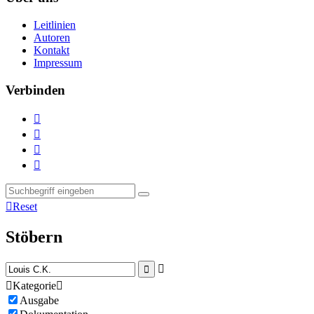
Leitlinien
Autoren
Kontakt
Impressum
Verbinden





Reset
Stöbern



Kategorie

Ausgabe