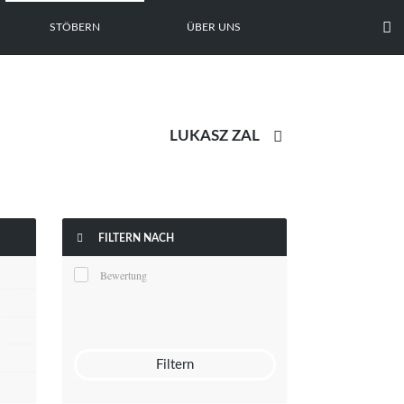

STÖBERN
ÜBER UNS


FILTERN NACH
Bewertung
Filtern