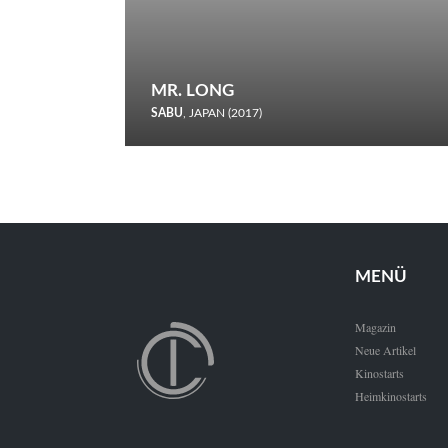
MR. LONG
SABU
, JAPAN (2017)
Zerbrochene Leben und einstürzende Neubauten: In seiner
neunten Berlinale-Teilnahme schickt Sabu Rindersuppen in
den Wettbewerb.
MENÜ
Magazin
Neue Artikel
Kinostarts
Heimkinostarts