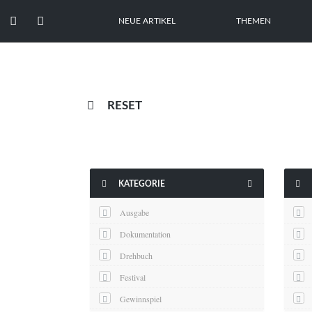


NEUE ARTIKEL
THEMEN

RESET



KATEGORIE
Ausgabe
Dokumentation
Drehbuch
Festival
Gewinnspiel