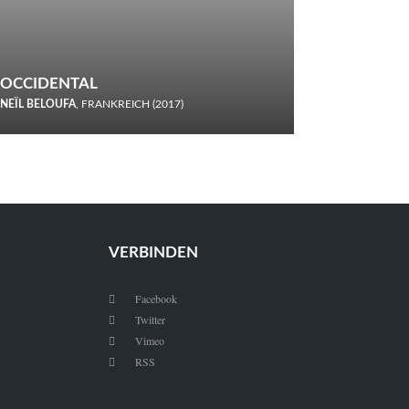
OCCIDENTAL
NEÏL BELOUFA
, FRANKREICH (2017)
Italiener trinken keine Cola! Neïl Beloufa verzettelt sich in
seinem chaotisch-absurden Kammerspiel-Debüt.
VERBINDEN
Facebook

Twitter

Vimeo

RSS
