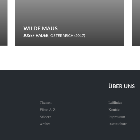
WILDE MAUS
JOSEF HADER
, ÖSTERREICH (2017)
Selbstmord durch gefrorenes Wasser: Josef Haders Debüt als
Regisseur ist ein harmloser Film über Kommunikation und
Schnee.
ÜBER UNS
Themen
Leitlinien
Filme A-Z
Kontakt
Stöbern
Impressum
Archiv
Datenschutz