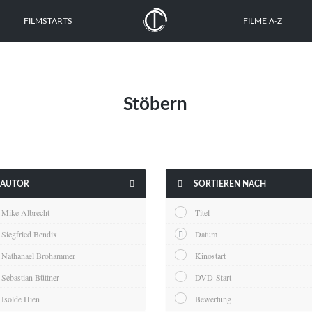
FILMSTARTS
FILME A-Z
Stöbern


AUTOR
SORTIEREN NACH
Mike Albrecht
Titel
Siegfried Bendix
Datum
Nathanael Brohammer
Kinostart
Sebastian Büttner
DVD-Start
Isolde Hien
Bewertung