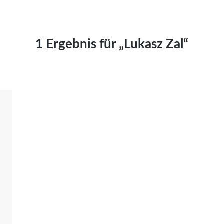
Kai Hornburg
Timo Kießling
Kilian Kleinbauer
1 Ergebnis für „Lukasz Zal“
Maximilian Kosing
Laura Löschner
Lars-C. Reiher
Yannic Sames
Stefanie Schneider
Marco Seiwert
Julia Stache
Mato von Vogelstein
Julia Weigl
Benjamin Wimmer
Christian Witte
Magdalena Zalewski