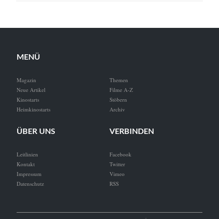
MENÜ
Magazin
Themen
Neue Artikel
Filme A-Z
Kinostarts
Stöbern
Heimkinostarts
Archiv
ÜBER UNS
VERBINDEN
Leitlinien
Facebook
Kontakt
Twitter
Impressum
Vimeo
Datenschutz
RSS