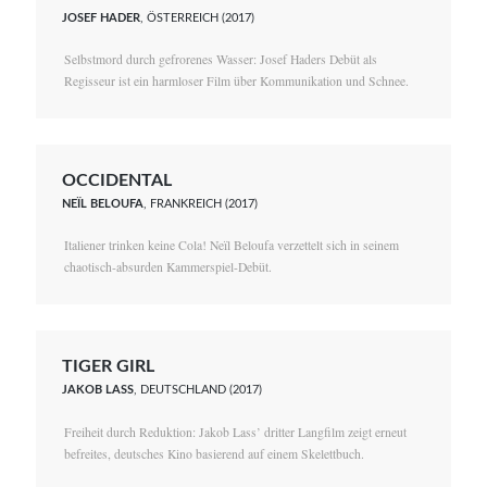
JOSEF HADER
, ÖSTERREICH (2017)
Selbstmord durch gefrorenes Wasser: Josef Haders Debüt als
Regisseur ist ein harmloser Film über Kommunikation und Schnee.
OCCIDENTAL
NEÏL BELOUFA
, FRANKREICH (2017)
Italiener trinken keine Cola! Neïl Beloufa verzettelt sich in seinem
chaotisch-absurden Kammerspiel-Debüt.
TIGER GIRL
JAKOB LASS
, DEUTSCHLAND (2017)
Freiheit durch Reduktion: Jakob Lass’ dritter Langfilm zeigt erneut
befreites, deutsches Kino basierend auf einem Skelettbuch.