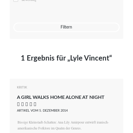
Mato von Vogelstein
Julia Weigl
Benjamin Wimmer
Christian Witte
Filtern
Magdalena Zalewski
1 Ergebnis für „Lyle Vincent“
KRITIK
A GIRL WALKS HOME ALONE AT NIGHT
    
ARTIKEL VOM 5. DEZEMBER 2014
Bissige Kleinstadt-Schatten: Ana Lily Amirpour entwirft iranisch-
amerikanische Folklore im Qualm der Genres.