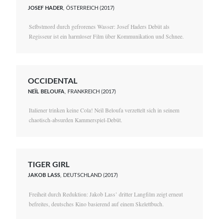
JOSEF HADER
, ÖSTERREICH (2017)
Selbstmord durch gefrorenes Wasser: Josef Haders Debüt als
Regisseur ist ein harmloser Film über Kommunikation und Schnee.
OCCIDENTAL
NEÏL BELOUFA
, FRANKREICH (2017)
Italiener trinken keine Cola! Neïl Beloufa verzettelt sich in seinem
chaotisch-absurden Kammerspiel-Debüt.
TIGER GIRL
JAKOB LASS
, DEUTSCHLAND (2017)
Freiheit durch Reduktion: Jakob Lass’ dritter Langfilm zeigt erneut
befreites, deutsches Kino basierend auf einem Skelettbuch.