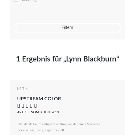
Mato von Vogelstein
Julia Weigl
Benjamin Wimmer
Christian Witte
Filtern
Magdalena Zalewski
1 Ergebnis für „Lynn Blackburn“
KRITIK
UPSTREAM COLOR
    
ARTIKEL VOM 8. JUNI 2013
Stillstand: Ein mächtiger Zweitling wie der eines Veteranen.
berauschend, wirr, experimentell.