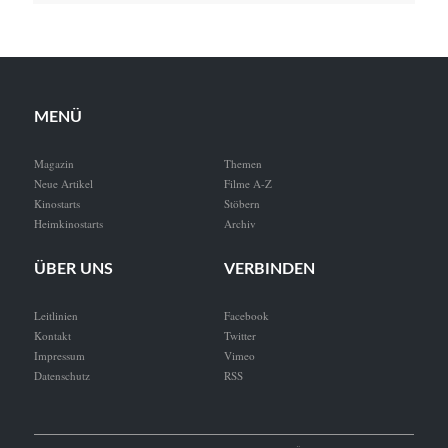
MENÜ
Magazin
Themen
Neue Artikel
Filme A-Z
Kinostarts
Stöbern
Heimkinostarts
Archiv
ÜBER UNS
VERBINDEN
Leitlinien
Facebook
Kontakt
Twitter
Impressum
Vimeo
Datenschutz
RSS