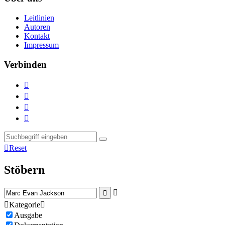
Leitlinien
Autoren
Kontakt
Impressum
Verbinden





Reset
Stöbern



Kategorie

Ausgabe