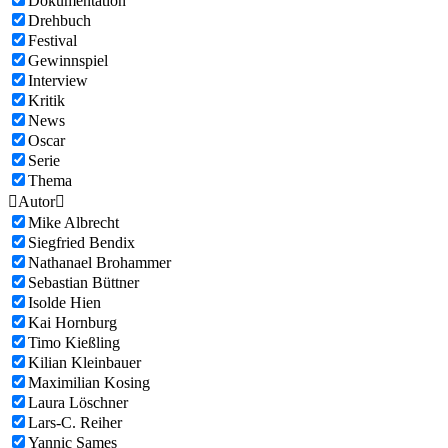
Dokumentation
Drehbuch
Festival
Gewinnspiel
Interview
Kritik
News
Oscar
Serie
Thema

Autor

Mike Albrecht
Siegfried Bendix
Nathanael Brohammer
Sebastian Büttner
Isolde Hien
Kai Hornburg
Timo Kießling
Kilian Kleinbauer
Maximilian Kosing
Laura Löschner
Lars-C. Reiher
Yannic Sames