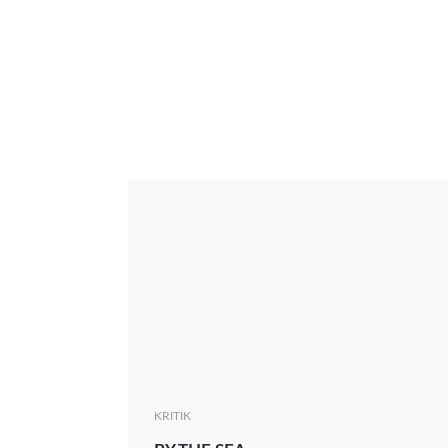
Interview
Kritik
News
Oscar
Serie
Thema
KRITIK