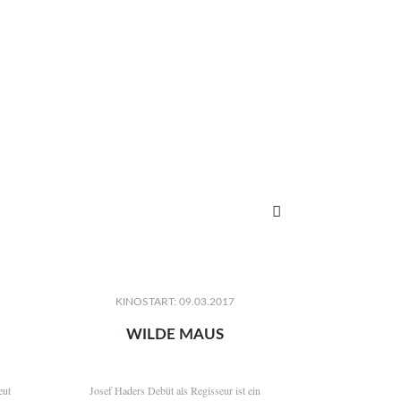

KINOSTART: 09.03.2017
WILDE MAUS
eut
Josef Haders Debüt als Regisseur ist ein