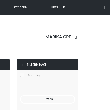

STÖBERN
ÜBER UNS


FILTERN NACH
Bewertung
Filtern