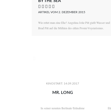
BY THE SEA
    
ARTIKEL VOM 2. DEZEMBER 2015
Wie rettet man eine Ehe? Angelina Jolie Pitt gießt Wasser und
Brad Pitt auf die Mühlen des eitlen Promi-Voyeurismus.

KINOSTART: 14.09.2017
MR. LONG
In seiner neunten Berlinale-Teilnahme
Ét