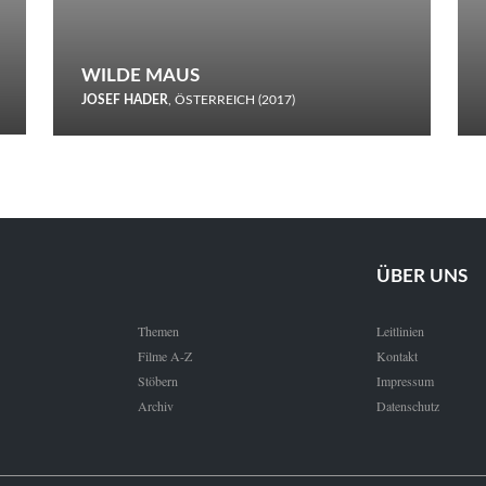
WILDE MAUS
JOSEF HADER
, ÖSTERREICH (2017)
Selbstmord durch gefrorenes Wasser: Josef Haders Debüt als
Regisseur ist ein harmloser Film über Kommunikation und
Schnee.
ÜBER UNS
Themen
Leitlinien
Filme A-Z
Kontakt
Stöbern
Impressum
Archiv
Datenschutz