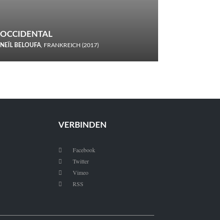
OCCIDENTAL
NEÏL BELOUFA
, FRANKREICH (2017)
Italiener trinken keine Cola! Neïl Beloufa verzettelt sich in
seinem chaotisch-absurden Kammerspiel-Debüt.
VERBINDEN
Facebook

Twitter

Vimeo

RSS
