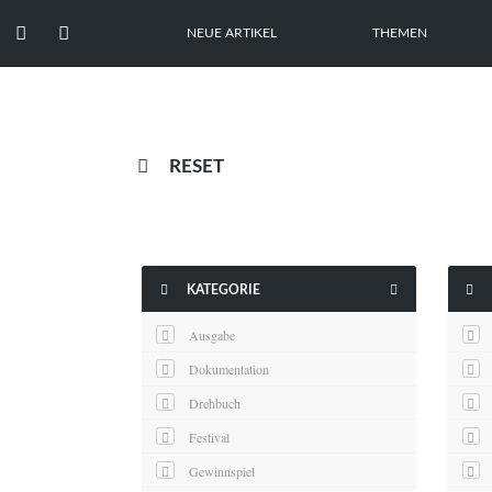


NEUE ARTIKEL
THEMEN

RESET



KATEGORIE
Ausgabe
Dokumentation
Drehbuch
Festival
Gewinnspiel