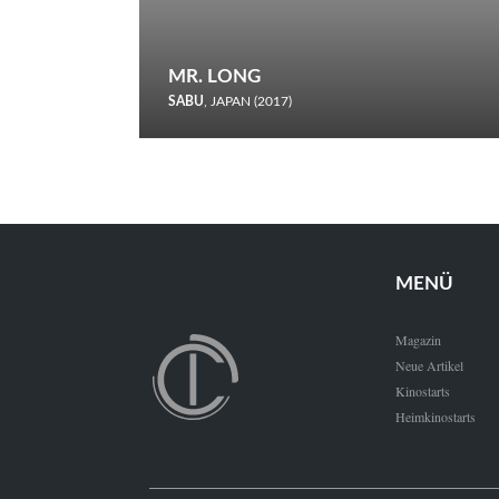
MR. LONG
SABU
, JAPAN (2017)
Zerbrochene Leben und einstürzende Neubauten: In seiner
neunten Berlinale-Teilnahme schickt Sabu Rindersuppen in
den Wettbewerb.
MENÜ
Magazin
Neue Artikel
Kinostarts
Heimkinostarts