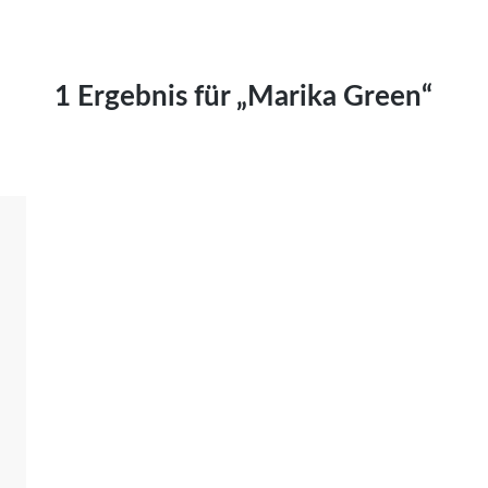
Kai Hornburg
Timo Kießling
Kilian Kleinbauer
1 Ergebnis für „Marika Green“
Maximilian Kosing
Laura Löschner
Lars-C. Reiher
Yannic Sames
Stefanie Schneider
Marco Seiwert
Julia Stache
Mato von Vogelstein
Julia Weigl
Benjamin Wimmer
Christian Witte
Magdalena Zalewski