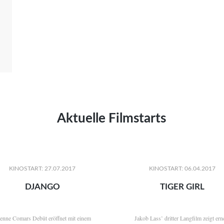
Aktuelle Filmstarts
KINOSTART: 27.07.2017
KINOSTART: 06.04.2017
DJANGO
TIGER GIRL
ienne Comars Debüt eröffnet mit einem
Jakob Lass’ dritter Langfilm zeigt ern