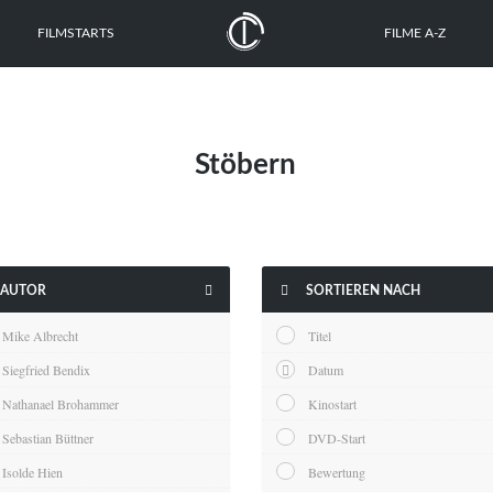
FILMSTARTS
FILME A-Z
Stöbern


AUTOR
SORTIEREN NACH
Mike Albrecht
Titel
Siegfried Bendix
Datum
Nathanael Brohammer
Kinostart
Sebastian Büttner
DVD-Start
Isolde Hien
Bewertung