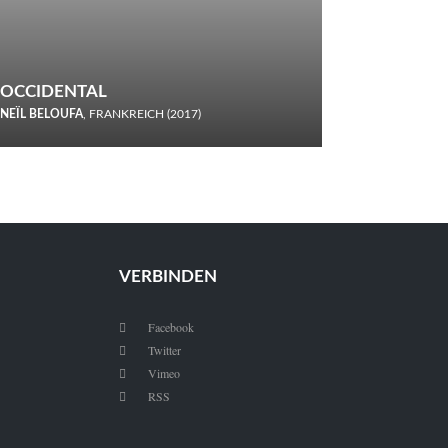
OCCIDENTAL
NEÏL BELOUFA
, FRANKREICH (2017)
Italiener trinken keine Cola! Neïl Beloufa verzettelt sich in
seinem chaotisch-absurden Kammerspiel-Debüt.
VERBINDEN
Facebook

Twitter

Vimeo

RSS
