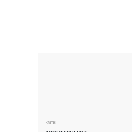
Interview
Kritik
News
Oscar
Serie
Thema
KRITIK