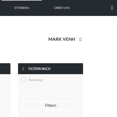

STÖBERN
ÜBER UNS


FILTERN NACH
Bewertung
Filtern