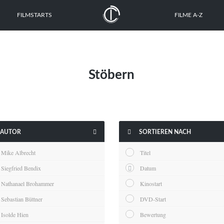
FILMSTARTS
FILME A-Z
Stöbern


AUTOR
SORTIEREN NACH
Mike Albrecht
Titel
Siegfried Bendix
Datum
Nathanael Brohammer
Kinostart
Sebastian Büttner
DVD-Start
Isolde Hien
Bewertung