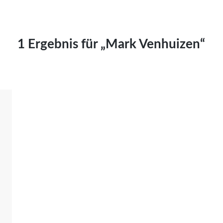
Kai Hornburg
Timo Kießling
Kilian Kleinbauer
1 Ergebnis für „Mark Venhuizen“
Maximilian Kosing
Laura Löschner
Lars-C. Reiher
Yannic Sames
Stefanie Schneider
Marco Seiwert
Julia Stache
Mato von Vogelstein
Julia Weigl
Benjamin Wimmer
Christian Witte
Magdalena Zalewski