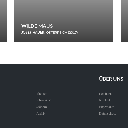
WILDE MAUS
JOSEF HADER
, ÖSTERREICH (2017)
Selbstmord durch gefrorenes Wasser: Josef Haders Debüt als
Regisseur ist ein harmloser Film über Kommunikation und
Schnee.
ÜBER UNS
Themen
Leitlinien
Filme A-Z
Kontakt
Stöbern
Impressum
Archiv
Datenschutz