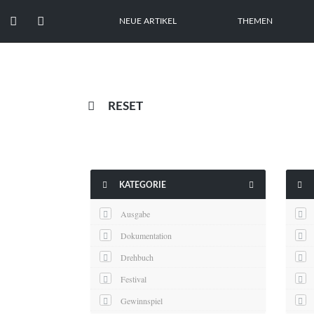


NEUE ARTIKEL
THEMEN

RESET



KATEGORIE
Ausgabe
Dokumentation
Drehbuch
Festival
Gewinnspiel