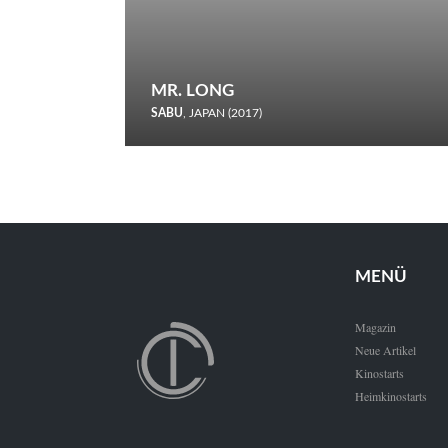
MR. LONG
SABU
, JAPAN (2017)
Zerbrochene Leben und einstürzende Neubauten: In seiner
neunten Berlinale-Teilnahme schickt Sabu Rindersuppen in
den Wettbewerb.
MENÜ
Magazin
Neue Artikel
Kinostarts
Heimkinostarts