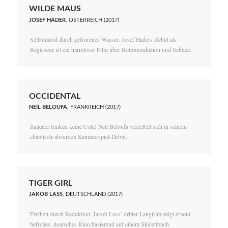
WILDE MAUS
JOSEF HADER
, ÖSTERREICH (2017)
Selbstmord durch gefrorenes Wasser: Josef Haders Debüt als
Regisseur ist ein harmloser Film über Kommunikation und Schnee.
OCCIDENTAL
NEÏL BELOUFA
, FRANKREICH (2017)
Italiener trinken keine Cola! Neïl Beloufa verzettelt sich in seinem
chaotisch-absurden Kammerspiel-Debüt.
TIGER GIRL
JAKOB LASS
, DEUTSCHLAND (2017)
Freiheit durch Reduktion: Jakob Lass’ dritter Langfilm zeigt erneut
befreites, deutsches Kino basierend auf einem Skelettbuch.