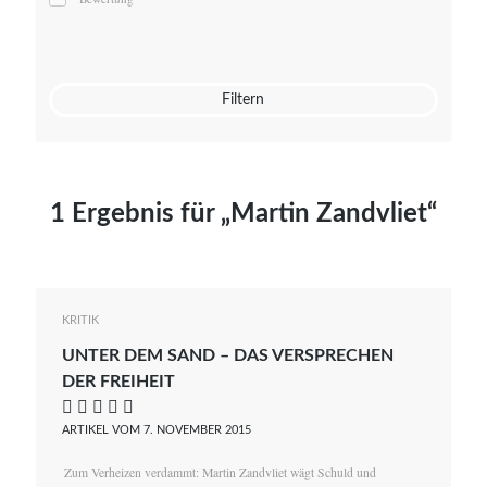
Mato von Vogelstein
Julia Weigl
Benjamin Wimmer
Christian Witte
Filtern
Magdalena Zalewski
1 Ergebnis für „Martin Zandvliet“
KRITIK
UNTER DEM SAND – DAS VERSPRECHEN
DER FREIHEIT
    
ARTIKEL VOM 7. NOVEMBER 2015
Zum Verheizen verdammt: Martin Zandvliet wägt Schuld und