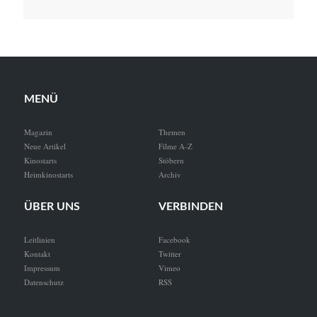
MENÜ
Magazin
Themen
Neue Artikel
Filme A-Z
Kinostarts
Stöbern
Heimkinostarts
Archiv
ÜBER UNS
VERBINDEN
Leitlinien
Facebook
Kontakt
Twitter
Impressum
Vimeo
Datenschutz
RSS