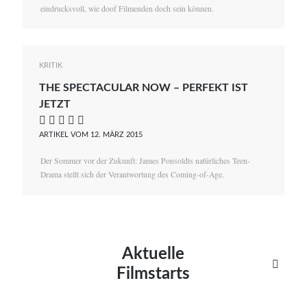
eindrucksvoll, wie doof Filmenden doch sein können.
KRITIK
THE SPECTACULAR NOW – PERFEKT IST
JETZT
    
ARTIKEL VOM 12. MÄRZ 2015
Der Sommer vor der Zukunft: James Ponsoldts natürliches Teen-
Drama stellt sich der Verantwortung des Coming-of-Age.
Aktuelle


Filmstarts