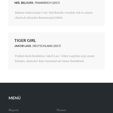
NEÏL BELOUFA
, FRANKREICH (2017)
Italiener trinken keine Cola! Neïl Beloufa verzettelt sich in seinem
chaotisch-absurden Kammerspiel-Debüt.
TIGER GIRL
JAKOB LASS
, DEUTSCHLAND (2017)
Freiheit durch Reduktion: Jakob Lass’ dritter Langfilm zeigt erneut
befreites, deutsches Kino basierend auf einem Skelettbuch.
MENÜ
Magazin
Themen