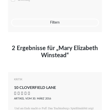
Mato von Vogelstein
Julia Weigl
Benjamin Wimmer
Christian Witte
Filtern
Magdalena Zalewski
2 Ergebnisse für „Mary Elizabeth
Winstead“
KRITIK
10 CLOVERFIELD LANE
    
ARTIKEL VOM 30. MÄRZ 2016
Und am Ende macht es Puff: Dan Trachtenbergs Spielfilmdebüt zeigt