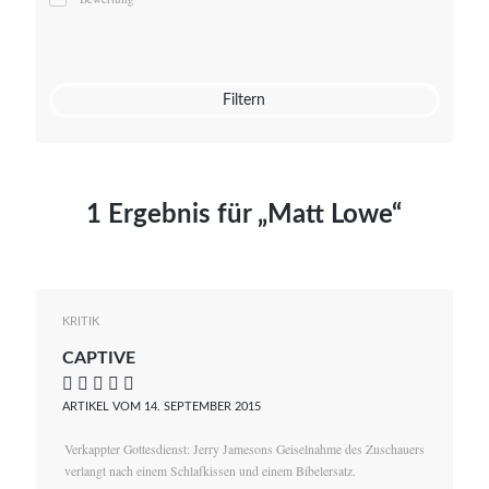
Mato von Vogelstein
Julia Weigl
Benjamin Wimmer
Christian Witte
Filtern
Magdalena Zalewski
1 Ergebnis für „Matt Lowe“
KRITIK
CAPTIVE
    
ARTIKEL VOM 14. SEPTEMBER 2015
Verkappter Gottesdienst: Jerry Jamesons Geiselnahme des Zuschauers
verlangt nach einem Schlafkissen und einem Bibelersatz.