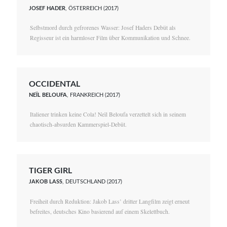
JOSEF HADER
, ÖSTERREICH (2017)
Selbstmord durch gefrorenes Wasser: Josef Haders Debüt als
Regisseur ist ein harmloser Film über Kommunikation und Schnee.
OCCIDENTAL
NEÏL BELOUFA
, FRANKREICH (2017)
Italiener trinken keine Cola! Neïl Beloufa verzettelt sich in seinem
chaotisch-absurden Kammerspiel-Debüt.
TIGER GIRL
JAKOB LASS
, DEUTSCHLAND (2017)
Freiheit durch Reduktion: Jakob Lass’ dritter Langfilm zeigt erneut
befreites, deutsches Kino basierend auf einem Skelettbuch.