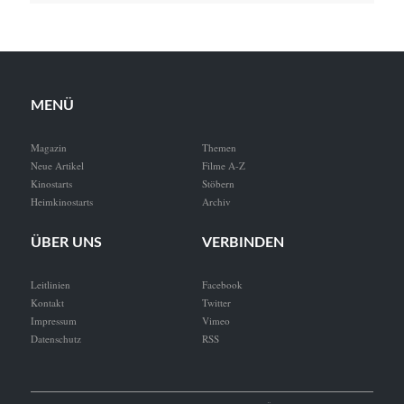
MENÜ
Magazin
Themen
Neue Artikel
Filme A-Z
Kinostarts
Stöbern
Heimkinostarts
Archiv
ÜBER UNS
VERBINDEN
Leitlinien
Facebook
Kontakt
Twitter
Impressum
Vimeo
Datenschutz
RSS