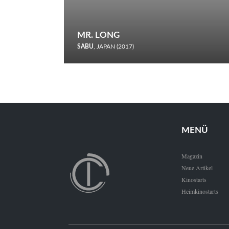
MR. LONG
SABU
, JAPAN (2017)
Zerbrochene Leben und einstürzende Neubauten: In seiner
neunten Berlinale-Teilnahme schickt Sabu Rindersuppen in
den Wettbewerb.
MENÜ
Magazin
Neue Artikel
Kinostarts
Heimkinostarts