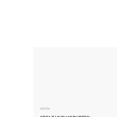
Interview
Kritik
News
Oscar
Serie
Thema
KRITIK