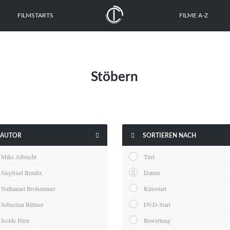
FILMSTARTS
FILME A-Z
Stöbern


AUTOR
SORTIEREN NACH
Mike Albrecht
Titel
Siegfried Bendix
Datum
Nathanael Brohammer
Kinostart
Sebastian Büttner
DVD-Start
Isolde Hien
Bewertung