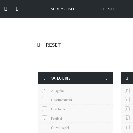


NEUE ARTIKEL
THEMEN

RESET



KATEGORIE
Ausgabe
Dokumentation
Drehbuch
Festival
Gewinnspiel