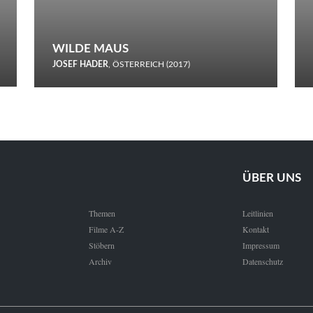
WILDE MAUS
JOSEF HADER
, ÖSTERREICH (2017)
Selbstmord durch gefrorenes Wasser: Josef Haders Debüt als
Regisseur ist ein harmloser Film über Kommunikation und
Schnee.
ÜBER UNS
Themen
Leitlinien
Filme A-Z
Kontakt
Stöbern
Impressum
Archiv
Datenschutz