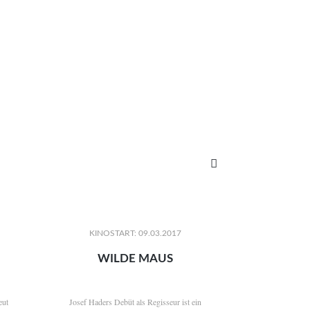

KINOSTART: 09.03.2017
WILDE MAUS
eut
Josef Haders Debüt als Regisseur ist ein