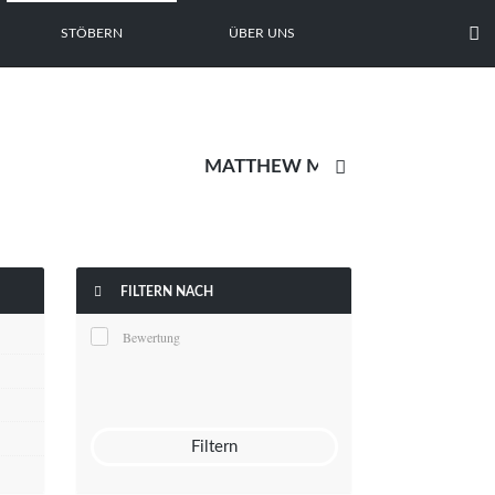

STÖBERN
ÜBER UNS


FILTERN NACH
Bewertung
Filtern