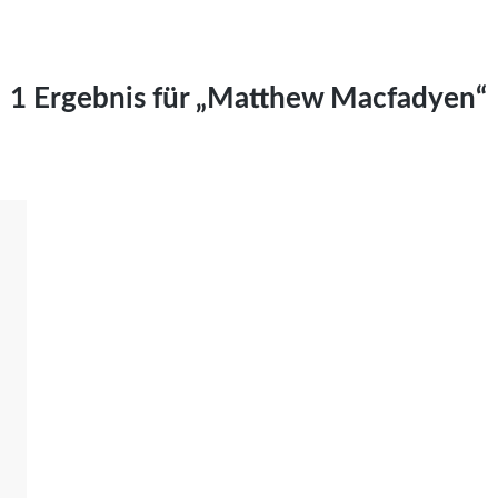
Kai Hornburg
Timo Kießling
Kilian Kleinbauer
1 Ergebnis für „Matthew Macfadyen“
Maximilian Kosing
Laura Löschner
Lars-C. Reiher
Yannic Sames
Stefanie Schneider
Marco Seiwert
Julia Stache
Mato von Vogelstein
Julia Weigl
Benjamin Wimmer
Christian Witte
Magdalena Zalewski