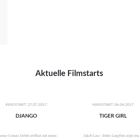
Aktuelle Filmstarts
KINOSTART: 27.07.2017
KINOSTART: 06.04.2017
DJANGO
TIGER GIRL
ienne Comars Debüt eröffnet mit einem
Jakob Lass’ dritter Langfilm zeigt ern