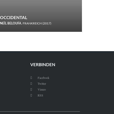
OCCIDENTAL
NEÏL BELOUFA
, FRANKREICH (2017)
Italiener trinken keine Cola! Neïl Beloufa verzettelt sich in
seinem chaotisch-absurden Kammerspiel-Debüt.
VERBINDEN
Facebook

Twitter

Vimeo

RSS
