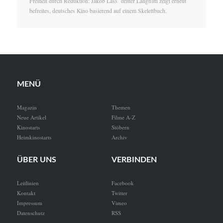
Freiheit durch Reduktion: Jakob Lass’ dritter Langfilm zeigt erneut
befreites, deutsches Kino basierend auf einem Skelettbuch.
MENÜ
Magazin
Themen
Neue Artikel
Filme A-Z
Kinostarts
Stöbern
Heimkinostarts
Archiv
ÜBER UNS
VERBINDEN
Leitlinien
Facebook
Kontakt
Twitter
Impressum
Vimeo
Datenschutz
RSS