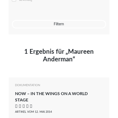
Mato von Vogelstein
Julia Weigl
Benjamin Wimmer
Christian Witte
Filtern
Magdalena Zalewski
1 Ergebnis für „Maureen
Anderman“
DOKUMENTATION
NOW – IN THE WINGS ON A WORLD
STAGE
    
ARTIKEL VOM 12. MAI 2014