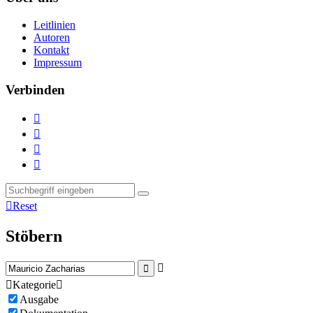
Leitlinien
Autoren
Kontakt
Impressum
Verbinden





Reset
Stöbern



Kategorie

Ausgabe