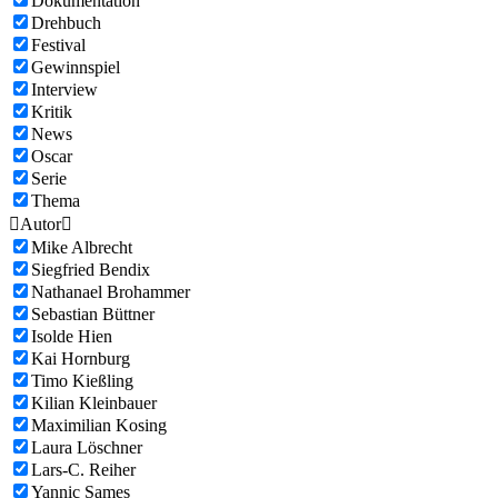
Dokumentation
Drehbuch
Festival
Gewinnspiel
Interview
Kritik
News
Oscar
Serie
Thema

Autor

Mike Albrecht
Siegfried Bendix
Nathanael Brohammer
Sebastian Büttner
Isolde Hien
Kai Hornburg
Timo Kießling
Kilian Kleinbauer
Maximilian Kosing
Laura Löschner
Lars-C. Reiher
Yannic Sames