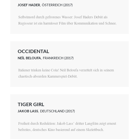
JOSEF HADER
, ÖSTERREICH (2017)
Selbstmord durch gefrorenes Wasser: Josef Haders Debüt als
Regisseur ist ein harmloser Film über Kommunikation und Schnee.
OCCIDENTAL
NEÏL BELOUFA
, FRANKREICH (2017)
Italiener trinken keine Cola! Neïl Beloufa verzettelt sich in seinem
chaotisch-absurden Kammerspiel-Debüt.
TIGER GIRL
JAKOB LASS
, DEUTSCHLAND (2017)
Freiheit durch Reduktion: Jakob Lass’ dritter Langfilm zeigt erneut
befreites, deutsches Kino basierend auf einem Skelettbuch.