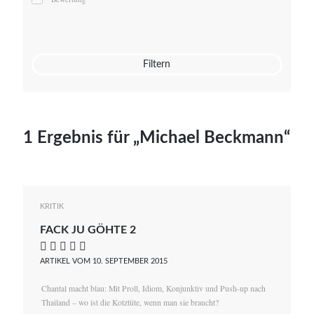
Mato von Vogelstein
Julia Weigl
Benjamin Wimmer
Christian Witte
Filtern
Magdalena Zalewski
1 Ergebnis für „Michael Beckmann“
KRITIK
FACK JU GÖHTE 2
    
ARTIKEL VOM 10. SEPTEMBER 2015
Chantal macht blau: Mit Proll, Idiom, Konjunktiv und Push-up nach
Thailand – wo ist die Kotztüte, wenn man sie braucht?