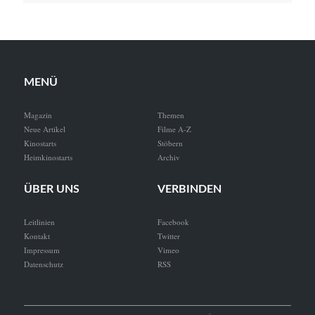
MENÜ
Magazin
Themen
Neue Artikel
Filme A-Z
Kinostarts
Stöbern
Heimkinostarts
Archiv
ÜBER UNS
VERBINDEN
Leitlinien
Facebook
Kontakt
Twitter
Impressum
Vimeo
Datenschutz
RSS