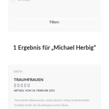
Mato von Vogelstein
Julia Weigl
Benjamin Wimmer
Christian Witte
Filtern
Magdalena Zalewski
1 Ergebnis für „Michael Herbig“
KRITIK
TRAUMFRAUEN
    
ARTIKEL VOM 18. FEBRUAR 2015
Verzweifelte Männersuche: Anika Deckers urbane Liebeskomödie
bestätigt wieder nur die alteingesessenen Ideale.