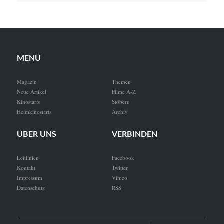
MENÜ
Magazin
Themen
Neue Artikel
Filme A-Z
Kinostarts
Stöbern
Heimkinostarts
Archiv
ÜBER UNS
VERBINDEN
Leitlinien
Facebook
Kontakt
Twitter
Impressum
Vimeo
Datenschutz
RSS