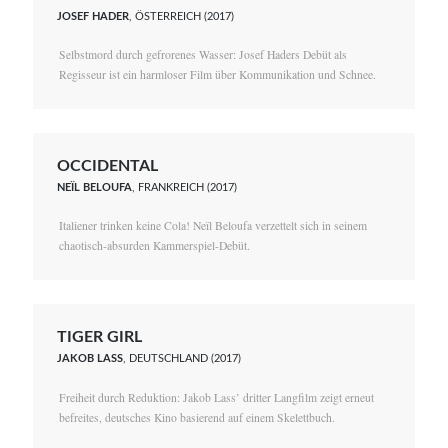
JOSEF HADER
, ÖSTERREICH (2017)
Selbstmord durch gefrorenes Wasser: Josef Haders Debüt als
Regisseur ist ein harmloser Film über Kommunikation und Schnee.
OCCIDENTAL
NEÏL BELOUFA
, FRANKREICH (2017)
Italiener trinken keine Cola! Neïl Beloufa verzettelt sich in seinem
chaotisch-absurden Kammerspiel-Debüt.
TIGER GIRL
JAKOB LASS
, DEUTSCHLAND (2017)
Freiheit durch Reduktion: Jakob Lass’ dritter Langfilm zeigt erneut
befreites, deutsches Kino basierend auf einem Skelettbuch.