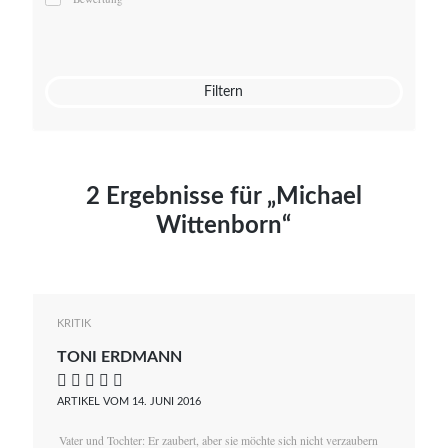
Mato von Vogelstein
Julia Weigl
Benjamin Wimmer
Christian Witte
Filtern
Magdalena Zalewski
2 Ergebnisse für „Michael
Wittenborn“
KRITIK
TONI ERDMANN
    
ARTIKEL VOM 14. JUNI 2016
Vater und Tochter: Er zaubert, aber sie möchte sich nicht verzaubern