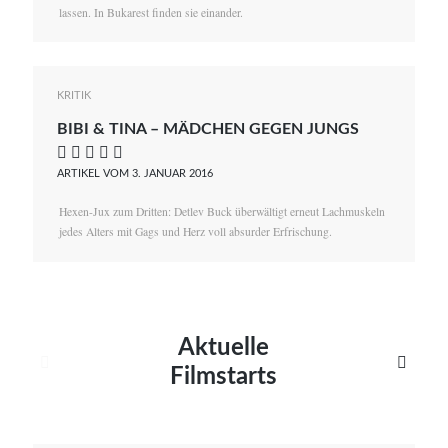
lassen. In Bukarest finden sie einander.
KRITIK
BIBI & TINA – MÄDCHEN GEGEN JUNGS
    
ARTIKEL VOM 3. JANUAR 2016
Hexen-Jux zum Dritten: Detlev Buck überwältigt erneut Lachmuskeln
jedes Alters mit Gags und Herz voll absurder Erfrischung.
Aktuelle


Filmstarts