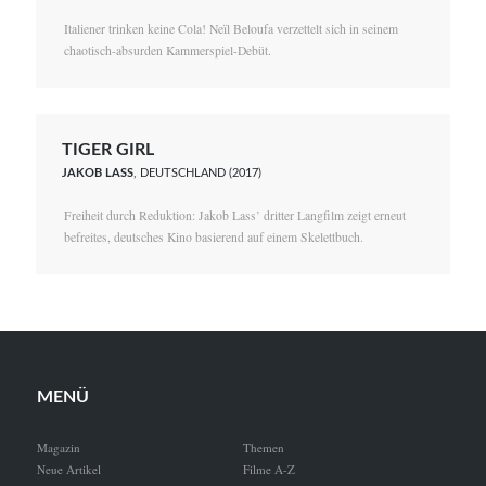
Italiener trinken keine Cola! Neïl Beloufa verzettelt sich in seinem
chaotisch-absurden Kammerspiel-Debüt.
TIGER GIRL
JAKOB LASS
, DEUTSCHLAND (2017)
Freiheit durch Reduktion: Jakob Lass’ dritter Langfilm zeigt erneut
befreites, deutsches Kino basierend auf einem Skelettbuch.
MENÜ
Magazin
Themen
Neue Artikel
Filme A-Z