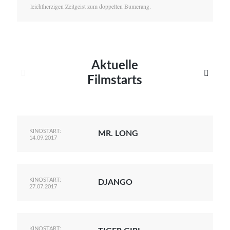
leichtherzigen Zeitgeist zum doppelten Bumerang.
Aktuelle


Filmstarts
KINOSTART:
MR. LONG
14.09.2017
KINOSTART:
DJANGO
27.07.2017
KINOSTART: