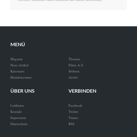
MENÜ
Magazin
Themen
Neue Artikel
Filme A-Z
Kinostarts
Stöbern
Heimkinostarts
Archiv
ÜBER UNS
VERBINDEN
Leitlinien
Facebook
Kontakt
Twitter
Impressum
Vimeo
Datenschutz
RSS