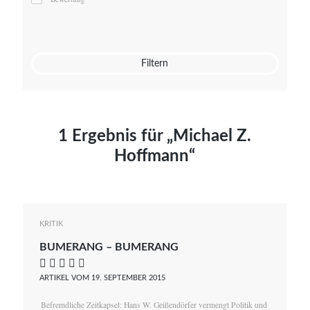
Mato von Vogelstein
Julia Weigl
Benjamin Wimmer
Christian Witte
Filtern
Magdalena Zalewski
1 Ergebnis für „Michael Z.
Hoffmann“
KRITIK
BUMERANG – BUMERANG
    
ARTIKEL VOM 19. SEPTEMBER 2015
Befremdliche Zeitkapsel: Hans W. Geißendörfer vermengt Politik und