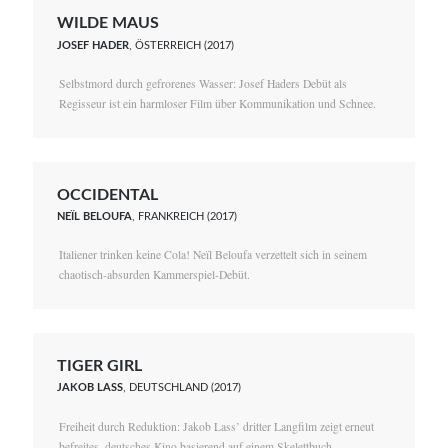
WILDE MAUS
JOSEF HADER
, ÖSTERREICH (2017)
Selbstmord durch gefrorenes Wasser: Josef Haders Debüt als
Regisseur ist ein harmloser Film über Kommunikation und Schnee.
OCCIDENTAL
NEÏL BELOUFA
, FRANKREICH (2017)
Italiener trinken keine Cola! Neïl Beloufa verzettelt sich in seinem
chaotisch-absurden Kammerspiel-Debüt.
TIGER GIRL
JAKOB LASS
, DEUTSCHLAND (2017)
Freiheit durch Reduktion: Jakob Lass’ dritter Langfilm zeigt erneut
befreites, deutsches Kino basierend auf einem Skelettbuch.