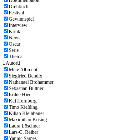
Dokumentation
Drehbuch
Festival
Gewinnspiel
Interview
Kritik
News
Oscar
Serie
Thema

Autor

Mike Albrecht
Siegfried Bendix
Nathanael Brohammer
Sebastian Büttner
Isolde Hien
Kai Hornburg
Timo Kießling
Kilian Kleinbauer
Maximilian Kosing
Laura Löschner
Lars-C. Reiher
Yannic Sames