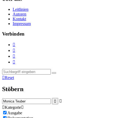
Leitlinien
Autoren
Kontakt
Impressum
Verbinden





Reset
Stöbern



Kategorie

Ausgabe