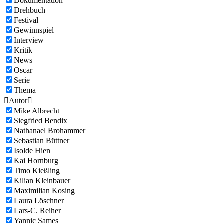
Dokumentation
Drehbuch
Festival
Gewinnspiel
Interview
Kritik
News
Oscar
Serie
Thema

Autor

Mike Albrecht
Siegfried Bendix
Nathanael Brohammer
Sebastian Büttner
Isolde Hien
Kai Hornburg
Timo Kießling
Kilian Kleinbauer
Maximilian Kosing
Laura Löschner
Lars-C. Reiher
Yannic Sames