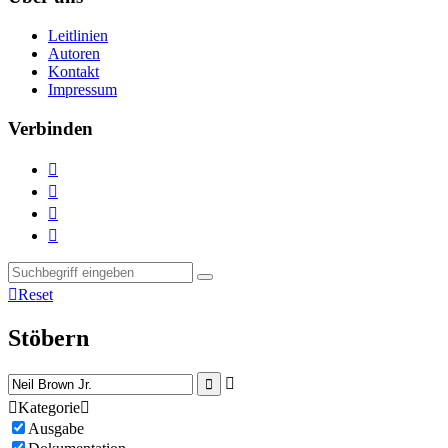
Leitlinien
Autoren
Kontakt
Impressum
Verbinden





Reset
Stöbern



Kategorie

Ausgabe