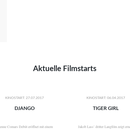
Aktuelle Filmstarts
KINOSTART: 27.07.2017
KINOSTART: 06.04.2017
DJANGO
TIGER GIRL
ienne Comars Debüt eröffnet mit einem
Jakob Lass’ dritter Langfilm zeigt ern