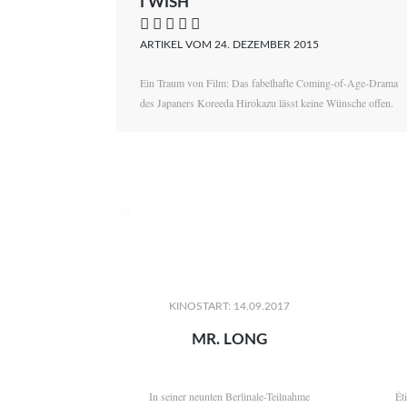
I WISH
    
ARTIKEL VOM 24. DEZEMBER 2015
Ein Traum von Film: Das fabelhafte Coming-of-Age-Drama
des Japaners Koreeda Hirokazu lässt keine Wünsche offen.

KINOSTART: 14.09.2017
MR. LONG
In seiner neunten Berlinale-Teilnahme
Ét