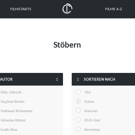
FILMSTARTS
FILME A-Z
Stöbern


AUTOR
SORTIEREN NACH
Mike Albrecht
Titel
Siegfried Bendix
Datum
Nathanael Brohammer
Kinostart
Sebastian Büttner
DVD-Start
Isolde Hien
Bewertung