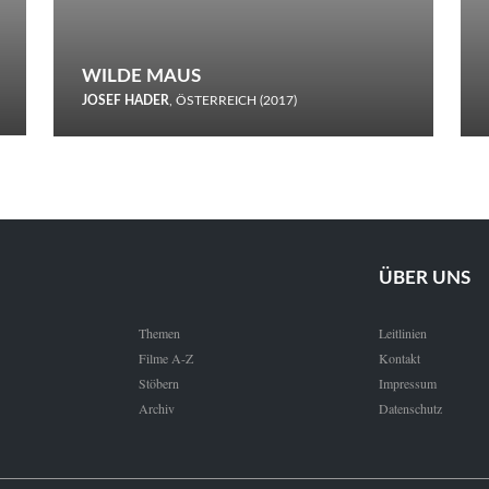
WILDE MAUS
JOSEF HADER
, ÖSTERREICH (2017)
Selbstmord durch gefrorenes Wasser: Josef Haders Debüt als
Regisseur ist ein harmloser Film über Kommunikation und
Schnee.
ÜBER UNS
Themen
Leitlinien
Filme A-Z
Kontakt
Stöbern
Impressum
Archiv
Datenschutz