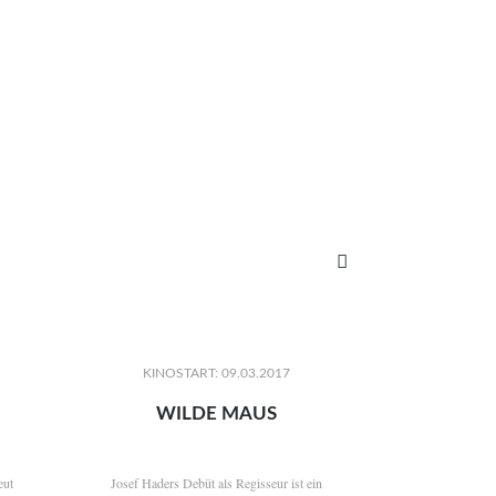

KINOSTART: 09.03.2017
WILDE MAUS
eut
Josef Haders Debüt als Regisseur ist ein