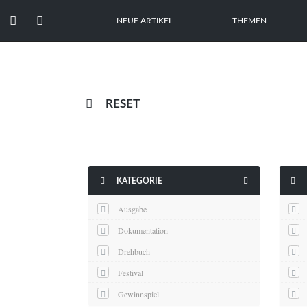


NEUE ARTIKEL
THEMEN

RESET



KATEGORIE
Ausgabe
Dokumentation
Drehbuch
Festival
Gewinnspiel