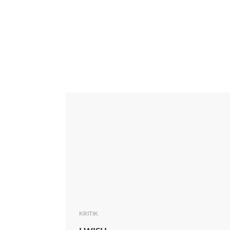
Interview
Kritik
News
Oscar
Serie
Thema
KRITIK