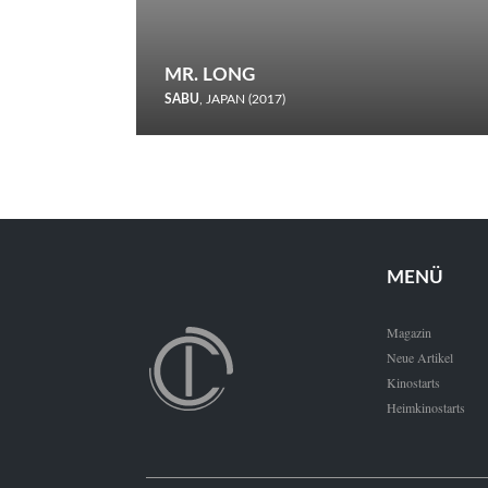
MR. LONG
SABU
, JAPAN (2017)
Zerbrochene Leben und einstürzende Neubauten: In seiner
neunten Berlinale-Teilnahme schickt Sabu Rindersuppen in
den Wettbewerb.
MENÜ
Magazin
Neue Artikel
Kinostarts
Heimkinostarts