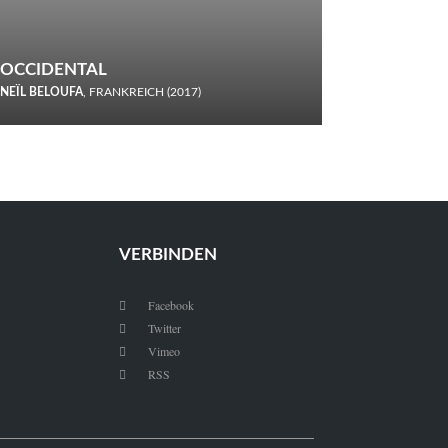
OCCIDENTAL
NEÏL BELOUFA
, FRANKREICH (2017)
Italiener trinken keine Cola! Neïl Beloufa verzettelt sich in
seinem chaotisch-absurden Kammerspiel-Debüt.
VERBINDEN
Facebook

Twitter

Vimeo

RSS
