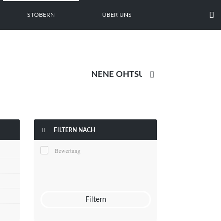

STÖBERN
ÜBER UNS


FILTERN NACH
Bewertung
Filtern