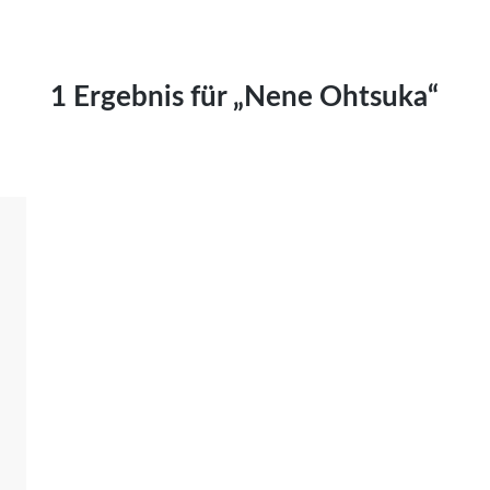
Kai Hornburg
Timo Kießling
Kilian Kleinbauer
1 Ergebnis für „Nene Ohtsuka“
Maximilian Kosing
Laura Löschner
Lars-C. Reiher
Yannic Sames
Stefanie Schneider
Marco Seiwert
Julia Stache
Mato von Vogelstein
Julia Weigl
Benjamin Wimmer
Christian Witte
Magdalena Zalewski